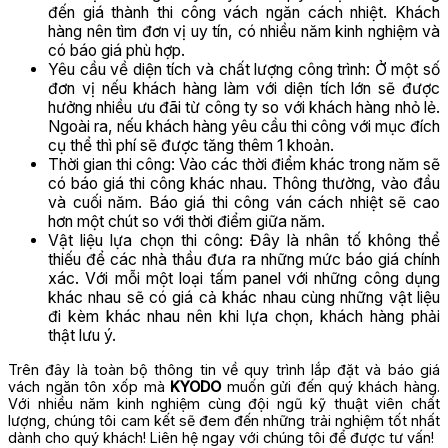
đến giá thành thi công vách ngăn cách nhiệt. Khách
hàng nên tìm đơn vị uy tín, có nhiều năm kinh nghiệm và
có báo giá phù hợp.
Yêu cầu về diện tích và chất lượng công trình: Ở một số
đơn vị nếu khách hàng làm với diện tích lớn sẽ được
hưởng nhiều ưu đãi từ công ty so với khách hàng nhỏ lẻ.
Ngoài ra, nếu khách hàng yêu cầu thi công với mục đích
cụ thể thì phí sẽ được tăng thêm 1 khoản.
Thời gian thi công: Vào các thời điểm khác trong năm sẽ
có báo giá thi công khác nhau. Thông thường, vào đầu
và cuối năm. Báo giá thi công ván cách nhiệt sẽ cao
hơn một chút so với thời điểm giữa năm.
Vật liệu lựa chọn thi công: Đây là nhân tố không thể
thiếu để các nhà thầu đưa ra những mức báo giá chính
xác. Với mỗi một loại tấm panel với những công dụng
khác nhau sẽ có giá cả khác nhau cùng những vật liệu
đi kèm khác nhau nên khi lựa chọn, khách hàng phải
thật lưu ý.
Trên đây là toàn bộ thông tin về quy trình lắp đặt và báo giá
vách ngăn tôn xốp mà
KYODO
muốn gửi đến quý khách hàng.
Với nhiều năm kinh nghiệm cùng đội ngũ kỹ thuật viên chất
lượng, chúng tôi cam kết sẽ đem đến những trải nghiệm tốt nhất
dành cho quý khách! Liên hệ ngay với chúng tôi để được tư vấn!