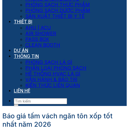
PHÒNG SẠCH THỰC PHẨM
PHÒNG SẠCH DƯỢC PHẨM
SẢN XUẤT THIẾT BỊ Y TẾ
THIẾT BỊ
AHU | ACU
AIR SHOWER
PASS BOX
CLEAN BOOTH
DỰ ÁN
THÔNG TIN
PHÒNG SẠCH LÀ GÌ
PHÂN LOẠI PHÒNG SẠCH
HỆ THỐNG HVAC LÀ GÌ
VẬN HÀNH & BẢO TRÌ
KIẾN THỨC LIÊN QUAN
LIÊN HỆ
Báo giá tấm vách ngăn tôn xốp tốt
nhất năm 2026