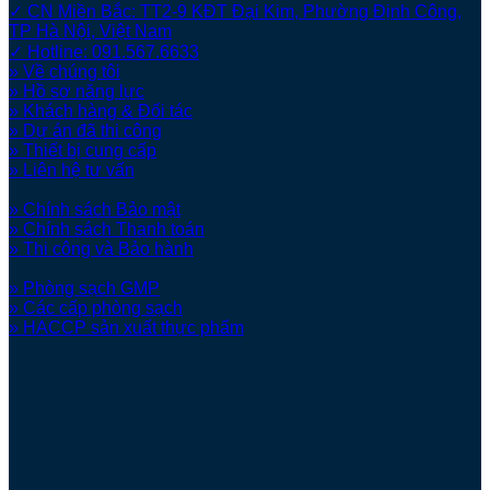
✓ CN Miền Bắc: TT2-9 KĐT Đại Kim, Phường Định Công,
TP Hà Nội, Việt Nam
✓ Hotline: 091.567.6633
» Về chúng tôi
» Hồ sơ năng lực
» Khách hàng & Đối tác
» Dự án đã thi công
» Thiết bị cung cấp
» Liên hệ tư vấn
» Chính sách Bảo mật
» Chính sách Thanh toán
» Thi công và Bảo hành
» Phòng sạch GMP
» Các cấp phòng sạch
» HACCP sản xuất thực phẩm