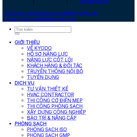
|
|
Google News
* Phản ánh chất lượng: ntsvn@pskyodo.com
* Hỗ trợ khác: info@pskyodo.com
GIỚI THIỆU
VỀ KYODO
HỒ SƠ NĂNG LỰC
NĂNG LỰC CỐT LÕI
KHÁCH HÀNG & ĐỐI TÁC
TRUYỀN THÔNG NỘI BỘ
TUYỂN DỤNG
DỊCH VỤ
TƯ VẤN THIẾT KẾ
HVAC CONTRACTOR
THI CÔNG CƠ ĐIỆN MEP
THI CÔNG PHÒNG SẠCH
XÂY DỰNG CÔNG NGHIỆP
BẢO TRÌ & NÂNG CẤP
PHÒNG SẠCH
PHÒNG SẠCH ISO
PHÒNG SẠCH GMP