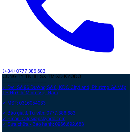
(+84)
0777 386 683
CÔNG TY TNHH SX-TM-XD KYODO
------------------------------
✓ Đ/c: Số 96 Đường Số 6, KDC CityLand, Phường Gò Vấp,
TP Hồ Chí Minh, Việt Nam
✓ MST: 0316054033
✓ Báo giá & Tư vấn: 0777.386.683
✓ Email: sales@pskyodo.com
✓ Sửa chữa - Bảo hành: 0966.692.683
------------------------------