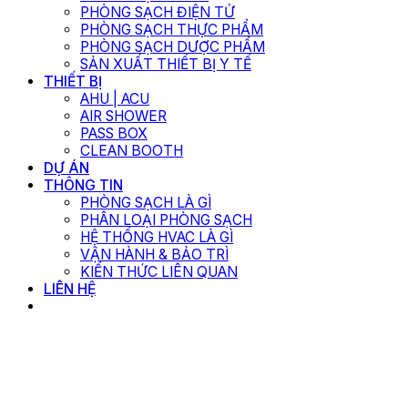
PHÒNG SẠCH ĐIỆN TỬ
PHÒNG SẠCH THỰC PHẨM
PHÒNG SẠCH DƯỢC PHẨM
SẢN XUẤT THIẾT BỊ Y TẾ
THIẾT BỊ
AHU | ACU
AIR SHOWER
PASS BOX
CLEAN BOOTH
DỰ ÁN
THÔNG TIN
PHÒNG SẠCH LÀ GÌ
PHÂN LOẠI PHÒNG SẠCH
HỆ THỐNG HVAC LÀ GÌ
VẬN HÀNH & BẢO TRÌ
KIẾN THỨC LIÊN QUAN
LIÊN HỆ