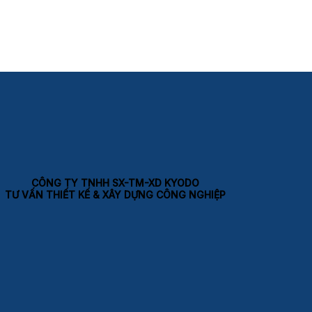
CÔNG TY TNHH SX-TM-XD KYODO
TƯ VẤN THIẾT KẾ & XÂY DỰNG CÔNG NGHIỆP