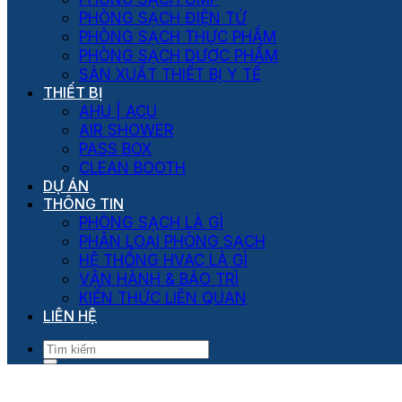
PHÒNG SẠCH ĐIỆN TỬ
PHÒNG SẠCH THỰC PHẨM
PHÒNG SẠCH DƯỢC PHẨM
SẢN XUẤT THIẾT BỊ Y TẾ
THIẾT BỊ
AHU | ACU
AIR SHOWER
PASS BOX
CLEAN BOOTH
DỰ ÁN
THÔNG TIN
PHÒNG SẠCH LÀ GÌ
PHÂN LOẠI PHÒNG SẠCH
HỆ THỐNG HVAC LÀ GÌ
VẬN HÀNH & BẢO TRÌ
KIẾN THỨC LIÊN QUAN
LIÊN HỆ