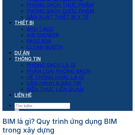
PHÒNG SẠCH THỰC PHẨM
PHÒNG SẠCH DƯỢC PHẨM
SẢN XUẤT THIẾT BỊ Y TẾ
THIẾT BỊ
AHU | ACU
AIR SHOWER
PASS BOX
CLEAN BOOTH
DỰ ÁN
THÔNG TIN
PHÒNG SẠCH LÀ GÌ
PHÂN LOẠI PHÒNG SẠCH
HỆ THỐNG HVAC LÀ GÌ
VẬN HÀNH & BẢO TRÌ
KIẾN THỨC LIÊN QUAN
LIÊN HỆ
BIM là gì? Quy trình ứng dụng BIM
trong xây dựng