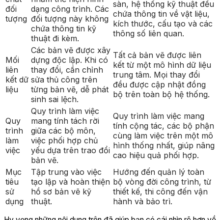
sàn, hệ thống kỹ thuật đều
đối
dạng công trình. Các
chứa thông tin về vật liệu,
tượng
đối tượng này không
kích thước, cấu tạo và các
chứa thông tin kỹ
thông số liên quan.
thuật đi kèm.
Các bản vẽ được xây
Tất cả bản vẽ được liên
Mối
dựng độc lập. Khi có
kết từ một mô hình dữ liệu
liên
thay đổi, cần chỉnh
trung tâm. Mọi thay đổi
kết dữ
sửa thủ công trên
đều được cập nhật đồng
liệu
từng bản vẽ, dễ phát
bộ trên toàn bộ hệ thống.
sinh sai lệch.
Quy trình làm việc
Quy trình làm việc mang
Quy
mang tính tách rời
tính cộng tác, các bộ phận
trình
giữa các bộ môn,
cùng làm việc trên một mô
làm
việc phối hợp chủ
hình thống nhất, giúp nâng
việc
yếu dựa trên trao đổi
cao hiệu quả phối hợp.
bản vẽ.
Mục
Tập trung vào việc
Hướng đến quản lý toàn
tiêu
tạo lập và hoàn thiện
bộ vòng đời công trình, từ
sử
hồ sơ bản vẽ kỹ
thiết kế, thi công đến vận
dụng
thuật.
hành và bảo trì.
Hy vọng những nội dung trên đã giúp bạn có cái nhìn rõ hơn về