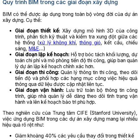
Quy trình BIM trong các giai đoạn xây dựng
BIM có thể được áp dụng trong toàn bộ vòng đời của dự án
xây dựng. Cụ thể:
Giai đoạn thiết kế:
Xây dựng mô hình 3D của công
trình, phân tích kỹ thuật và kiểm tra xung đột giữa các
hệ thống (
xử lý không khí
,
thông gió
, kết cấu, chiếu
sáng,
M&E
…)
Giai đoạn lập kế hoạch:
Hỗ trợ bóc tách khối lượng, dự
toán chi phí và mô phỏng tiến độ thi công, giúp ban quản
lý dự án lập kế hoạch chính xác hơn.
Giai đoạn thi công:
Quản lý thông tin thi công, theo dõi
tiến độ và phối hợp các hạng mục công việc hiệu quả
thông qua dữ liệu được cập nhật liên tục.
Giai đoạn vận hành:
Lưu trữ toàn bộ thông tin công
trình, giúp nhà quản lý dễ dàng theo dõi tình trạng vận
hành và lên kế hoạch bảo trì phù hợp.
Theo nghiên cứu của Trung tâm CIFE (Stanford University),
việc ứng dụng BIM trong các dự án xây dựng mang lại nhiều
hiệu quả rõ rệt như:
Giảm khoảng 40% các yêu cầu thay đổi trong thiết kế