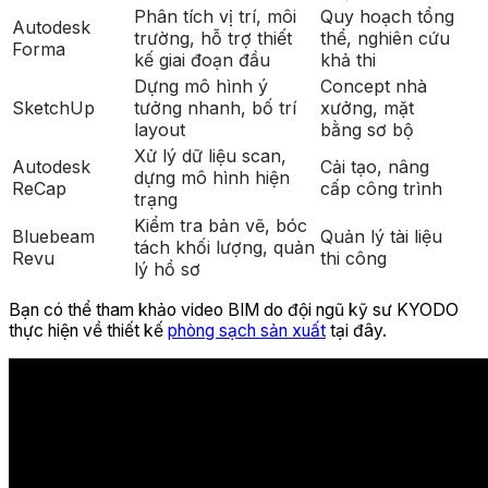
Phân tích vị trí, môi
Quy hoạch tổng
Autodesk
trường, hỗ trợ thiết
thể, nghiên cứu
Forma
kế giai đoạn đầu
khả thi
Dựng mô hình ý
Concept nhà
SketchUp
tưởng nhanh, bố trí
xưởng, mặt
layout
bằng sơ bộ
Xử lý dữ liệu scan,
Autodesk
Cải tạo, nâng
dựng mô hình hiện
ReCap
cấp công trình
trạng
Kiểm tra bản vẽ, bóc
Bluebeam
Quản lý tài liệu
tách khối lượng, quản
Revu
thi công
lý hồ sơ
Bạn có thể tham khảo video BIM do đội ngũ kỹ sư KYODO
thực hiện về thiết kế
phòng sạch sản xuất
tại đây.