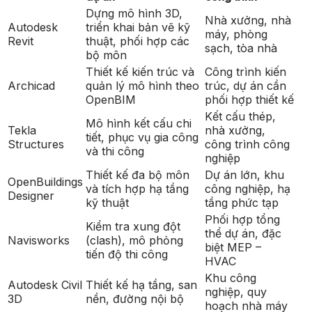
Dựng mô hình 3D,
Nhà xưởng, nhà
Autodesk
triển khai bản vẽ kỹ
máy, phòng
Revit
thuật, phối hợp các
sạch, tòa nhà
bộ môn
Thiết kế kiến trúc và
Công trình kiến
Archicad
quản lý mô hình theo
trúc, dự án cần
OpenBIM
phối hợp thiết kế
Kết cấu thép,
Mô hình kết cấu chi
Tekla
nhà xưởng,
tiết, phục vụ gia công
Structures
công trình công
và thi công
nghiệp
Thiết kế đa bộ môn
Dự án lớn, khu
OpenBuildings
và tích hợp hạ tầng
công nghiệp, hạ
Designer
kỹ thuật
tầng phức tạp
Phối hợp tổng
Kiểm tra xung đột
thể dự án, đặc
Navisworks
(clash), mô phỏng
biệt MEP –
tiến độ thi công
HVAC
Khu công
Autodesk Civil
Thiết kế hạ tầng, san
nghiệp, quy
3D
nền, đường nội bộ
hoạch nhà máy