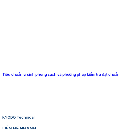
Tiêu chuẩn vi sinh phòng sạch và phương pháp kiểm tra đạt chuẩn
KYODO Technical
LIÊN HỆ NHANH