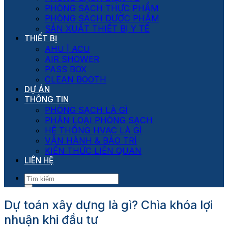
PHÒNG SẠCH THỰC PHẨM
PHÒNG SẠCH DƯỢC PHẨM
SẢN XUẤT THIẾT BỊ Y TẾ
THIẾT BỊ
AHU | ACU
AIR SHOWER
PASS BOX
CLEAN BOOTH
DỰ ÁN
THÔNG TIN
PHÒNG SẠCH LÀ GÌ
PHÂN LOẠI PHÒNG SẠCH
HỆ THỐNG HVAC LÀ GÌ
VẬN HÀNH & BẢO TRÌ
KIẾN THỨC LIÊN QUAN
LIÊN HỆ
Dự toán xây dựng là gì? Chìa khóa lợi
nhuận khi đầu tư