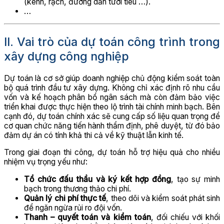
(kênh, rạch, đường dẫn tưới tiêu …).
…
II. Vai trò của dự toán công trình trong
xây dựng công nghiệp
Dự toán là cơ sở giúp doanh nghiệp chủ động kiểm soát toàn
bộ quá trình đầu tư xây dựng. Không chỉ xác định rõ nhu cầu
vốn và kế hoạch phân bổ ngân sách mà còn đảm bảo việc
triển khai được thực hiện theo lộ trình tài chính minh bạch. Bên
cạnh đó, dự toán chính xác sẽ cung cấp số liệu quan trọng để
cơ quan chức năng tiến hành thẩm định, phê duyệt, từ đó bảo
đảm dự án có tính khả thi cả về kỹ thuật lẫn kinh tế.
Trong giai đoạn thi công, dự toán hỗ trợ hiệu quả cho nhiều
nhiệm vụ trọng yếu như:
Tổ chức đấu thầu và ký kết hợp đồng
, tạo sự minh
bạch trong thương thảo chi phí.
Quản lý chi phí thực tế
, theo dõi và kiểm soát phát sinh
để ngăn ngừa rủi ro đội vốn.
Thanh – quyết toán và kiểm toán
, đối chiếu với khối