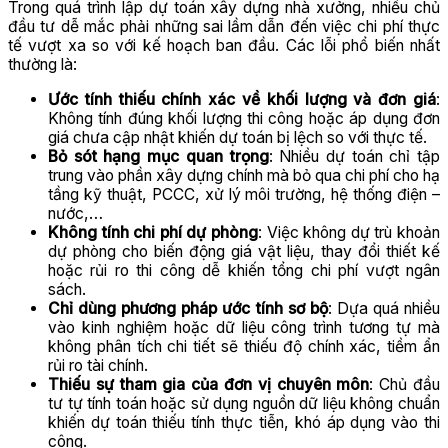
Trong quá trình lập dự toán xây dựng nhà xưởng, nhiều chủ
đầu tư dễ mắc phải những sai lầm dẫn đến việc chi phí thực
tế vượt xa so với kế hoạch ban đầu. Các lỗi phổ biến nhất
thường là:
Ước tính thiếu chính xác về khối lượng và đơn giá
:
Không tính đúng khối lượng thi công hoặc áp dụng đơn
giá chưa cập nhật khiến dự toán bị lệch so với thực tế.
Bỏ sót hạng mục quan trọng
: Nhiều dự toán chỉ tập
trung vào phần xây dựng chính mà bỏ qua chi phí cho hạ
tầng kỹ thuật, PCCC, xử lý môi trường, hệ thống điện –
nước,…
Không tính chi phí dự phòng
: Việc không dự trù khoản
dự phòng cho biến động giá vật liệu, thay đổi thiết kế
hoặc rủi ro thi công dễ khiến tổng chi phí vượt ngân
sách.
Chỉ dùng phương pháp ước tính sơ bộ
: Dựa quá nhiều
vào kinh nghiệm hoặc dữ liệu công trình tương tự mà
không phân tích chi tiết sẽ thiếu độ chính xác, tiềm ẩn
rủi ro tài chính.
Thiếu sự tham gia của đơn vị chuyên môn
: Chủ đầu
tư tự tính toán hoặc sử dụng nguồn dữ liệu không chuẩn
khiến dự toán thiếu tính thực tiễn, khó áp dụng vào thi
công.