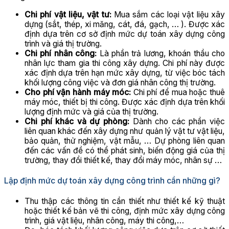
Chi phí vật liệu, vật tư:
Mua sắm các loại vật liệu xây
dựng (sắt, thép, xi măng, cát, đá, gạch, … ). Được xác
định dựa trên cơ sở định mức dự toán xây dựng công
trình và giá thị trường.
Chi phí nhân công:
Là phần trả lương, khoán thầu cho
nhân lực tham gia thi công xây dựng. Chi phí này được
xác định dựa trên hạn mức xây dựng, từ việc bóc tách
khối lượng công việc và đơn giá nhân công thị trường.
Cho phí vận hành máy móc:
Chi phí để mua hoặc thuê
máy móc, thiết bị thi công. Được xác định dựa trên khối
lượng định mức và giá của thị trường.
Chi phí khác và dự phòng:
Dành cho các phần việc
liên quan khác đến xây dựng như quản lý vật tư vật liệu,
bảo quản, thử nghiệm, vật mẫu, … Dự phòng liên quan
đến các vấn đề có thể phát sinh, biến động giá của thị
trường, thay đổi thiết kế, thay đổi máy móc, nhân sự …
Lập định mức dự toán xây dựng công trình cần những gì?
Thu thập các thông tin cần thiết như thiết kế kỹ thuật
hoặc thiết kế bản vẽ thi công, định mức xây dựng công
trình, giá vật liệu, nhân công, máy thi công,…