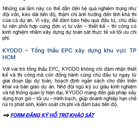
Những sai lầm này có thể dẫn đến hệ quả nghiêm trọng như
đội vốn, kéo dài tiến độ, thậm chí ảnh hưởng đến tính khả thi
của cả dự án. Vì vậy, để đảm bảo hiệu quả đầu tư, chủ đầu
tư nên phối hợp cùng đơn vị tư vấn – thiết kế – thi công có
kinh nghiệm nhằm xây dựng dự toán sát thực tế và tối ưu chi
phí.
KYODO – Tổng thầu EPC xây dựng khu vực TP
HCM
Với vai trò tổng thầu EPC, KYODO không chỉ đảm nhận thiết
kế và thi công mà còn đồng hành cùng chủ đầu tư ngay từ
giai đoạn lập dự toán, hoạch định ngân sách cho đến triển
khai và bàn giao dự án. Nhờ đội ngũ kỹ sư giàu kinh nghiệm
và hệ thống quản lý hiện đại, KYODO mang đến giải pháp xây
dựng trọn gói – tối ưu – minh bạch, giúp doanh nghiệp hạn chế
rủi ro phát sinh, kiểm soát chi phí và đảm bảo tiến độ.
==>
FORM ĐĂNG KÝ HỖ TRỢ KHẢO SÁT