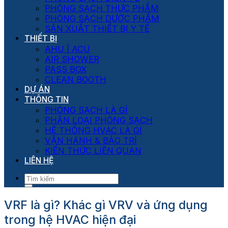
PHÒNG SẠCH THỰC PHẨM
PHÒNG SẠCH DƯỢC PHẨM
SẢN XUẤT THIẾT BỊ Y TẾ
THIẾT BỊ
AHU | ACU
AIR SHOWER
PASS BOX
CLEAN BOOTH
DỰ ÁN
THÔNG TIN
PHÒNG SẠCH LÀ GÌ
PHÂN LOẠI PHÒNG SẠCH
HỆ THỐNG HVAC LÀ GÌ
VẬN HÀNH & BẢO TRÌ
KIẾN THỨC LIÊN QUAN
LIÊN HỆ
VRF là gì? Khác gì VRV và ứng dụng
trong hệ HVAC hiện đại