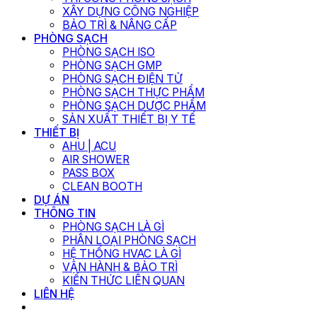
XÂY DỰNG CÔNG NGHIỆP
BẢO TRÌ & NÂNG CẤP
PHÒNG SẠCH
PHÒNG SẠCH ISO
PHÒNG SẠCH GMP
PHÒNG SẠCH ĐIỆN TỬ
PHÒNG SẠCH THỰC PHẨM
PHÒNG SẠCH DƯỢC PHẨM
SẢN XUẤT THIẾT BỊ Y TẾ
THIẾT BỊ
AHU | ACU
AIR SHOWER
PASS BOX
CLEAN BOOTH
DỰ ÁN
THÔNG TIN
PHÒNG SẠCH LÀ GÌ
PHÂN LOẠI PHÒNG SẠCH
HỆ THỐNG HVAC LÀ GÌ
VẬN HÀNH & BẢO TRÌ
KIẾN THỨC LIÊN QUAN
LIÊN HỆ