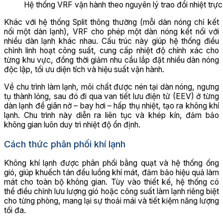
Hệ thống VRF vận hành theo nguyên lý trao đổi nhiệt trực 
Khác với hệ thống Split thông thường (mỗi dàn nóng chỉ kết
nối một dàn lạnh), VRF cho phép một dàn nóng kết nối với
nhiều dàn lạnh khác nhau. Cấu trúc này giúp hệ thống điều
chỉnh linh hoạt công suất, cung cấp nhiệt độ chính xác cho
từng khu vực, đồng thời giảm nhu cầu lắp đặt nhiều dàn nóng
độc lập, tối ưu diện tích và hiệu suất vận hành.
Về chu trình làm lạnh, môi chất được nén tại dàn nóng, ngưng
tụ thành lỏng, sau đó đi qua van tiết lưu điện tử (EEV) ở từng
dàn lạnh để giãn nở – bay hơi – hấp thụ nhiệt, tạo ra không khí
lạnh. Chu trình này diễn ra liên tục và khép kín, đảm bảo
không gian luôn duy trì nhiệt độ ổn định.
Cách thức phân phối khí lạnh
Không khí lạnh được phân phối bằng quạt và hệ thống ống
gió, giúp khuếch tán đều luồng khí mát, đảm bảo hiệu quả làm
mát cho toàn bộ không gian. Tùy vào thiết kế, hệ thống có
thể điều chỉnh lưu lượng gió hoặc công suất làm lạnh riêng biệt
cho từng phòng, mang lại sự thoải mái và tiết kiệm năng lượng
tối đa.