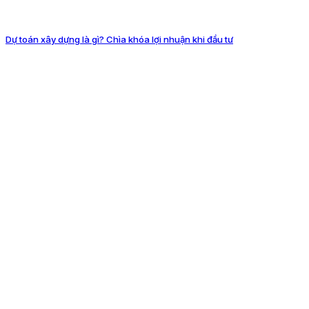
Dự toán xây dựng là gì? Chìa khóa lợi nhuận khi đầu tư