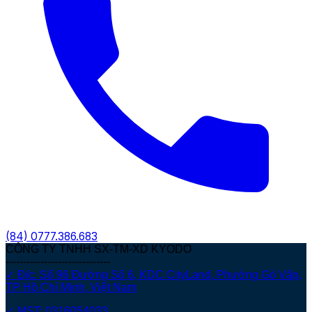
(84)
0777.386.683
CÔNG TY TNHH SX-TM-XD KYODO
------------------------------
✓ Đ/c: Số 96 Đường Số 6, KDC CityLand, Phường Gò Vấp,
TP Hồ Chí Minh, Việt Nam
✓ MST: 0316054033