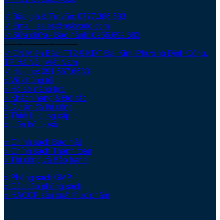
✓ Báo giá & Tư vấn: 0777.386.683
✓ Email: sales@pskyodo.com
✓ Sửa chữa - Bảo hành: 0966.692.683
------------------------------
✓ CN Miền Bắc: TT2-9 KĐT Đại Kim, Phường Định Công,
TP Hà Nội, Việt Nam
✓ Hotline: 091.567.6633
» Về chúng tôi
» Hồ sơ năng lực
» Khách hàng & Đối tác
» Dự án đã thi công
» Thiết bị cung cấp
» Liên hệ tư vấn
» Chính sách Bảo mật
» Chính sách Thanh toán
» Thi công và Bảo hành
» Phòng sạch GMP
» Các cấp phòng sạch
» HACCP sản xuất thực phẩm