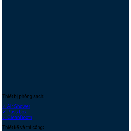
Thiết bị phòng sạch:
✓ Air Shower
✓ Pass box
✓ CleanBooth
Thiết kế và thi công: