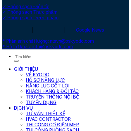
✓ Phòng sạch Điện tử
✓ Phòng sạch Thực phẩm
✓ Phòng sạch Dược phẩm
|
|
Google News
* Phản ánh chất lượng: ntsvn@pskyodo.com
* Hỗ trợ khác: info@pskyodo.com
GIỚI THIỆU
VỀ KYODO
HỒ SƠ NĂNG LỰC
NĂNG LỰC CỐT LÕI
KHÁCH HÀNG & ĐỐI TÁC
TRUYỀN THÔNG NỘI BỘ
TUYỂN DỤNG
DỊCH VỤ
TƯ VẤN THIẾT KẾ
HVAC CONTRACTOR
THI CÔNG CƠ ĐIỆN MEP
THI CÔNG PHÒNG SẠCH