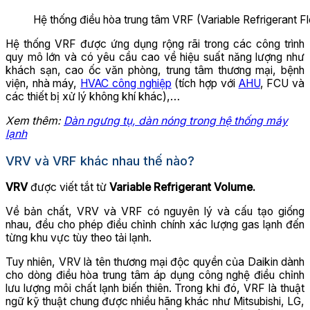
Hệ thống điều hòa trung tâm VRF (Variable Refrigerant F
Hệ thống VRF được ứng dụng rộng rãi trong các công trình
quy mô lớn và có yêu cầu cao về hiệu suất năng lượng như
khách sạn, cao ốc văn phòng, trung tâm thương mại, bệnh
viện, nhà máy,
HVAC công nghiệp
(tích hợp với
AHU
, FCU và
các thiết bị xử lý không khí khác),…
Xem thêm:
Dàn ngưng tụ, dàn nóng trong hệ thống máy
lạnh
VRV và VRF khác nhau thế nào?
VRV
được viết tắt từ
Variable Refrigerant Volume.
Về bản chất, VRV và VRF có nguyên lý và cấu tạo giống
nhau, đều cho phép điều chỉnh chính xác lượng gas lạnh đến
từng khu vực tùy theo tải lạnh.
Tuy nhiên, VRV là tên thương mại độc quyền của Daikin dành
cho dòng điều hòa trung tâm áp dụng công nghệ điều chỉnh
lưu lượng môi chất lạnh biến thiên. Trong khi đó, VRF là thuật
ngữ kỹ thuật chung được nhiều hãng khác như Mitsubishi, LG,