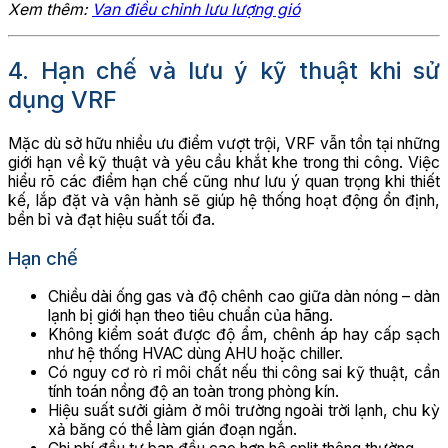
Xem thêm:
Van điều chỉnh lưu lượng gió
4. Hạn chế và lưu ý kỹ thuật khi sử
dụng VRF
Mặc dù sở hữu nhiều ưu điểm vượt trội, VRF vẫn tồn tại những
giới hạn về kỹ thuật và yêu cầu khắt khe trong thi công. Việc
hiểu rõ các điểm hạn chế cũng như lưu ý quan trọng khi thiết
kế, lắp đặt và vận hành sẽ giúp hệ thống hoạt động ổn định,
bền bỉ và đạt hiệu suất tối đa.
Hạn chế
Chiều dài ống gas và độ chênh cao giữa dàn nóng – dàn
lạnh bị giới hạn theo tiêu chuẩn của hãng.
Không kiểm soát được độ ẩm, chênh áp hay cấp sạch
như hệ thống HVAC dùng AHU hoặc chiller.
Có nguy cơ rò rỉ môi chất nếu thi công sai kỹ thuật, cần
tính toán nồng độ an toàn trong phòng kín.
Hiệu suất sưởi giảm ở môi trường ngoài trời lạnh, chu kỳ
xả băng có thể làm gián đoạn ngắn.