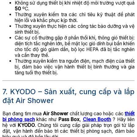
Không sử dụng thiết bị khi nhiệt độ môi trường vượt quá
50
ºC.
Thường xuyên kiểm tra các chỉ tiêu kỹ thuật để phát
hiện lỗi và khắc phục kịp thời.
Thường xuyên thực hiện các công tác bảo dưỡng và vệ
sinh thiết bị.
Các sự cố thường gặp ở phần thổi khí, thông gió thiết bị:
diện tích tắc nghẽn lớn, bề mặt lọc gió dính bụi bẩn khiến
cho tốc độ gió giảm dần, bộ lọc HEPA đã bị tắc nghẽn
và cần thay thế.
Thường xuyên kiểm tra nguồn điện, mạch điện của thiết
bị, đảm bảo việc vận hành thiết bị bình thường và gia
tăng tuổi thọ thiết bị.
7. KYODO – Sản xuất, cung cấp và lắp
đặt Air Shower
Bạn đang tìm mua
Air Shower
chất lượng cao hoặc các
thiết
bị phòng sạch
khác như
Pass Box
,
Clean Booth
? Hãy liên
hệ với
KYODO
. Chúng tôi cung cấp giải pháp trọn gói từ lắp
đặt, vận hành đến bảo trì các thiết bị phòng sạch, đảm bảo
hiệu quả và độ bền lâu dài.