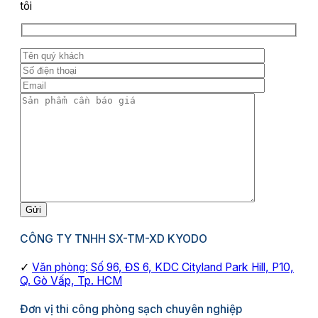
tôi
CÔNG TY TNHH SX-TM-XD KYODO
✓
Văn phòng: Số 96, ĐS 6, KDC Cityland Park Hill, P10,
Q. Gò Vấp, Tp. HCM
Đơn vị thi công phòng sạch chuyên nghiệp