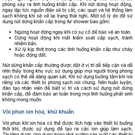
phòng xảy ra tình huống khẩn cấp. Khi nút dừng hoạt động,
ngay lập tức nguồn điện sẽ bị cắt, các quạt và hệ thống làm
sạch không khí sẽ về lại trạng thái nghỉ. Một số lý do để sử
dụng nút dừng khẩn cấp trong Air shower bao gồm:
Ngừng hoạt động ngay khi có sự cố để bảo vệ an toàn.
Dừng hoạt động khi mất kiểm soát cấp sạch, tránh
nhiễm bẩn.
Xử lý kịp thời trong các tình huống khẩn cấp như cháy
hoặc động đất.
Nút dừng khẩn cấp thường được đặt ở vị trí dễ tiếp cận và dễ
nhìn thấy trong khu vực sử dụng giúp mọi người trong phòng
sạch có thể dễ dàng quan sát. Khi sử dụng buồng tắm khí nói
riêng và các thiết bị phòng sạch nói chung. Nên huấn luyện,
đào tạo nhân viên để biết vị trí và cách sử dụng nút dừng
khẩn cấp, để đảm bảo an toàn trong mọi tình huống phát sinh
không mong muốn.
Vòi phun ion hóa, khử khuẩn
Vòi phun khí ion hóa có thể được tích hợp vào thiết bị buồng
thổi khí, được sử dụng để tạo ra các ion giúp làm sạch.
Thường được ứng dụng trong nhà xưởng sản xuất các thiết bị