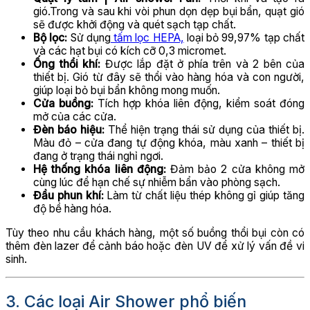
gió.Trong và sau khi vòi phun dọn dẹp bụi bẩn, quạt gió
sẽ được khởi động và quét sạch tạp chất.
Bộ lọc:
Sử dụng
tấm lọc HEPA,
loại bỏ 99,97% tạp chất
và các hạt bụi có kích cỡ 0,3 micromet.
Ống thổi khí:
Được lắp đặt ở phía trên và 2 bên của
thiết bị. Gió từ đây sẽ thổi vào hàng hóa và con người,
giúp loại bỏ bụi bẩn không mong muốn.
Cửa buồng:
Tích hợp khóa liên động, kiểm soát đóng
mở của các cửa.
Đèn báo hiệu:
Thể hiện trạng thái sử dụng của thiết bị.
Màu đỏ – cửa đang tự động khóa, màu xanh – thiết bị
đang ở trạng thái nghỉ ngơi.
Hệ thống khóa liên động:
Đảm bảo 2 cửa không mở
cùng lúc để hạn chế sự nhiễm bẩn vào phòng sạch.
Đầu phun khí:
Làm từ chất liệu thép không gỉ giúp tăng
độ bề hàng hóa.
Tùy theo nhu cầu khách hàng, một số buồng thổi bụi còn có
thêm đèn lazer để cảnh báo hoặc đèn UV để xử lý vấn đề vi
sinh.
3. Các loại Air Shower phổ biến