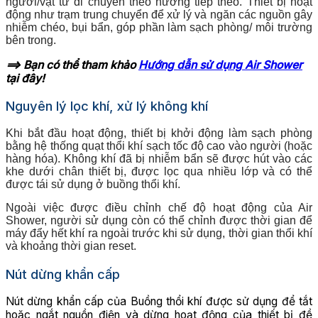
người/vật tư di chuyển theo hướng tiếp theo. Thiết bị hoạt
động như trạm trung chuyển để xử lý và ngăn các nguồn gây
nhiễm chéo, bụi bẩn, góp phần làm sạch phòng/ môi trường
bên trong.
==> Bạn có thể tham khảo
Hướng dẫn sử dụng Air Shower
tại đây!
Nguyên lý lọc khí, xử lý không khí
Khi bắt đầu hoạt động, thiết bị khởi động làm sạch phòng
bằng hệ thống quạt thổi khí sạch tốc độ cao vào người (hoặc
hàng hóa). Không khí đã bị nhiễm bẩn sẽ được hút vào các
khe dưới chân thiết bị, được lọc qua nhiều lớp và có thể
được tái sử dụng ở buồng thổi khí.
Ngoài việc được điều chỉnh chế độ hoạt động của Air
Shower, người sử dụng còn có thể chỉnh được thời gian để
máy đẩy hết khí ra ngoài trước khi sử dụng, thời gian thổi khí
và khoảng thời gian reset.
Nút dừng khẩn cấp
Nút dừng khẩn cấp của Buồng thổi khí được sử dụng để tắt
hoặc ngắt nguồn điện và dừng hoạt động của thiết bị đề