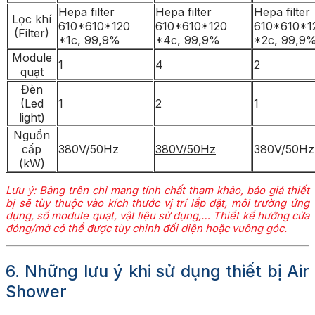
Hepa filter
Hepa filter
Hepa filter
Lọc khí
610*610*120
610*610*120
610*610*1
(Filter)
*1c, 99,9%
*4c, 99,9%
*2c, 99,9
Module
1
4
2
quạt
Đèn
(Led
1
2
1
light)
Nguồn
cấp
380V/50Hz
380V/50Hz
380V/50Hz
(kW)
Lưu ý: Bảng trên chỉ mang tính chất tham khảo, báo giá thiết
bị sẽ tùy thuộc vào kích thước vị trí lắp đặt, môi trường ứng
dụng, số module quạt, vật liệu sử dụng,… Thiết kế hướng cửa
đóng/mở có thể được tùy chỉnh đối diện hoặc vuông góc.
6. Những lưu ý khi sử dụng thiết bị Air
Shower