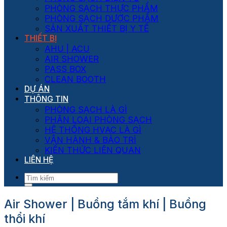
PHÒNG SẠCH THỰC PHẨM
PHÒNG SẠCH DƯỢC PHẨM
SẢN XUẤT THIẾT BỊ Y TẾ
THIẾT BỊ
AHU | ACU
AIR SHOWER
PASS BOX
CLEAN BOOTH
DỰ ÁN
THÔNG TIN
PHÒNG SẠCH LÀ GÌ
PHÂN LOẠI PHÒNG SẠCH
HỆ THỐNG HVAC LÀ GÌ
VẬN HÀNH & BẢO TRÌ
KIẾN THỨC LIÊN QUAN
LIÊN HỆ
Air Shower | Buồng tắm khí | Buồng
thổi khí