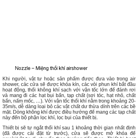
Nozzle – Miệng thổi khí airshower
Khi người, vật tư hoặc sản phẩm được đưa vào trong air
shower, các cửa sẽ được khóa kín, các vòi phun khí bắt đầu
hoạt động, thổi không khí sạch với vận tốc lớn để đánh rơi
và mang đi các hạt bụi bẩn, tạp chất (sợi tóc, hạt nhỏ, chất
bẩn, nấm mốc, …). Với vận tốc thổi khí nằm trong khoảng 20-
35m/s, dễ dàng loại bỏ các vật chất dư thừa dính trên các bề
mặt. Dòng không khí được điều hướng để mang các tạp chất
này đến bộ phận lọc khí, lọc bụi của thiết bị.
Thiết bị sẽ tự ngắt thổi khí sau 1 khoảng thời gian nhất định
(đã được cài đặt từ trước), cửa sẽ được mở khóa để