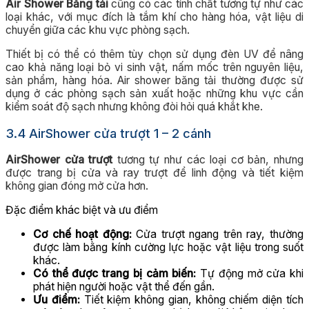
Air Shower Băng tải
cũng có các tính chất tương tự như các
loại khác, với mục đích là tắm khí cho hàng hóa, vật liệu di
chuyển giữa các khu vực phòng sạch.
Thiết bị có thể có thêm tùy chọn sử dụng đèn UV để nâng
cao khả năng loại bỏ vi sinh vật, nấm mốc trên nguyên liệu,
sản phẩm, hàng hóa. Air shower băng tải thường được sử
dụng ở các phòng sạch sản xuất hoặc những khu vực cần
kiểm soát độ sạch nhưng không đòi hỏi quá khắt khe.
3.4 AirShower cửa trượt 1 – 2 cánh
AirShower cửa trượt
tương tự như các loại cơ bản, nhưng
được trang bị cửa và ray trượt để linh động và tiết kiệm
không gian đóng mở cửa hơn.
Đặc điểm khác biệt và ưu điểm
Cơ chế hoạt động:
Cửa trượt ngang trên ray, thường
được làm bằng kính cường lực hoặc vật liệu trong suốt
khác.
Có thể được trang bị cảm biến:
Tự động mở cửa khi
phát hiện người hoặc vật thể đến gần.
Ưu điểm:
Tiết kiệm không gian, không chiếm diện tích