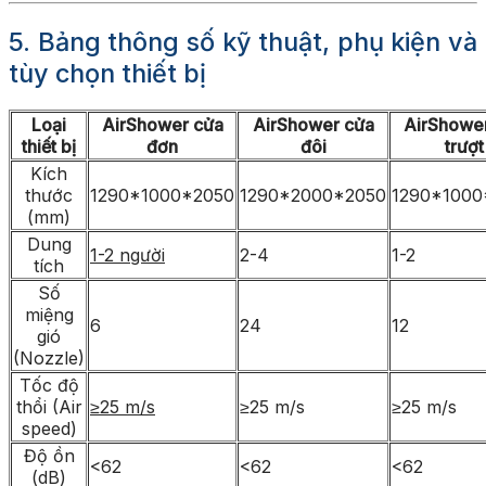
5. Bảng thông số kỹ thuật, phụ kiện và
tùy chọn thiết bị
Loại
AirShower cửa
AirShower cửa
AirShowe
thiết bị
đơn
đôi
trượt
Kích
thước
1290*1000*2050
1290*2000*2050
1290*1000
(mm)
Dung
1-2 người
2-4
1-2
tích
Số
miệng
6
24
12
gió
(Nozzle)
Tốc độ
thổi (Air
≥25 m/s
≥25 m/s
≥25 m/s
speed)
Độ ồn
<62
<62
<62
(dB)