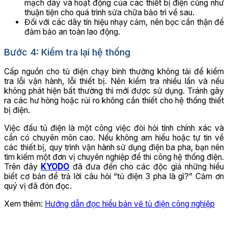
mạch dây và hoạt động của các thiết bị điện cũng như
thuận tiện cho quá trình sửa chữa bảo trì về sau.
Đối với các dây tín hiệu nhạy cảm, nên bọc cẩn thận để
đảm bảo an toàn lao động.
Bước 4: Kiểm tra lại hệ thống
Cấp nguồn cho tủ điện chạy bình thường không tải để kiểm
tra lỗi vận hành, lỗi thiết bị. Nên kiểm tra nhiều lần và nếu
không phát hiện bất thường thì mới được sử dụng. Tránh gây
ra các hư hỏng hoặc rủi ro không cần thiết cho hệ thống thiết
bị điện.
Việc đấu tủ điện là một công việc đòi hỏi tính chính xác và
cần có chuyên môn cao. Nếu không am hiểu hoặc tự tin về
các thiết bị, quy trình vận hành sử dụng điện ba pha, bạn nên
tìm kiếm một đơn vị chuyên nghiệp để thi công hệ thống điện.
Trên đây
KYODO
đã đưa đến cho các độc giả những hiểu
biết cơ bản để trả lời câu hỏi “tủ điện 3 pha là gì?” Cảm ơn
quý vị đã đón đọc.
Xem thêm:
Hướng dẫn đọc hiểu bản vẽ tủ điện công nghiệp