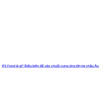
IFS Food là gì? Điều kiện để vào chuỗi cung ứng lớn tại châu Âu