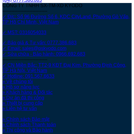
(84)
0777.386.683
CÔNG TY TNHH SX-TM-XD KYODO
------------------------------
✓ Đ/c: Số 96 Đường Số 6, KDC CityLand, Phường Gò Vấp,
TP Hồ Chí Minh, Việt Nam
✓ MST: 0316054033
✓ Báo giá & Tư vấn: 0777.386.683
✓ Email: sales@pskyodo.com
✓ Sửa chữa - Bảo hành: 0966.692.683
------------------------------
✓ CN Miền Bắc: TT2-9 KĐT Đại Kim, Phường Định Công,
TP Hà Nội, Việt Nam
✓ Hotline: 091.567.6633
» Về chúng tôi
» Hồ sơ năng lực
» Khách hàng & Đối tác
» Dự án đã thi công
» Thiết bị cung cấp
» Liên hệ tư vấn
» Chính sách Bảo mật
» Chính sách Thanh toán
» Thi công và Bảo hành