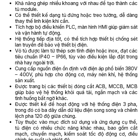
Khả năng ghép nhiều khoang với nhau để tạo thành các
tủ module.
Có thể thiết kế dạng tủ đứng hoặc treo tường, dễ dàng
thay thế linh kiện khi cần.
Tích hợp bộ điều khiển PLC, màn hình HMI giúp giám sát
và vận hành tự động.
Hệ thống tiếp địa tốt, có thể tích hợp thiết bị chống sét
lan truyền để bảo vệ thiết bị điện.
Vỏ tủ được làm từ thép sơn tĩnh điện hoặc inox, đạt các
tiêu chuẩn IP40 – IP66, tùy vào điều kiện lắp đặt trong
nhà hay ngoài trời.
Cung cấp nguồn điện ổn định với điện áp phổ biến 380V
– 400V, phù hợp cho động cơ, máy nén khí, hệ thống
sản xuất.
Được trang bị các thiết bị đóng cắt ACB, MCCB, MCB
giúp bảo vệ hệ thống khỏi quá tải, ngắn mạch và các
tình huống bất ngờ khác.
Được thiết kế để hoạt động với hệ thống điện 3 pha,
trong đó có ba dây dẫn dữ liệu điện song song và chênh
lệch pha 120 độ giữa chúng.
Tùy thuộc vào mục đích sử dụng và ứng dụng cụ thể,
tủ điện có nhiều chức năng khác nhau, bao gồm cắt
mạch, chuyển mạch, kiểm soát tốc độ động cơ, điều
chỉnh áp suất và nhiệt độ.