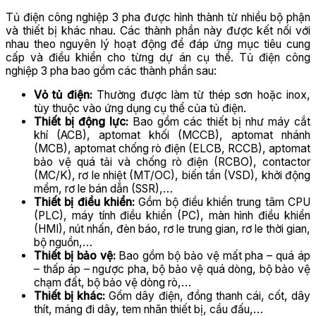
Tủ điện công nghiệp 3 pha được hình thành từ nhiều bộ phận
và thiết bị khác nhau. Các thành phần này được kết nối với
nhau theo nguyên lý hoạt động để đáp ứng mục tiêu cung
cấp và điều khiển cho từng dự án cụ thể. Tủ điện công
nghiệp 3 pha bao gồm các thành phần sau:
Vỏ tủ điện:
Thường được làm từ thép sơn hoặc inox,
tùy thuộc vào ứng dụng cụ thể của tủ điện.
Thiết bị động lực:
Bao gồm các thiết bị như máy cắt
khí (ACB), aptomat khối (MCCB), aptomat nhánh
(MCB), aptomat chống rò điện (ELCB, RCCB), aptomat
bảo vệ quá tải và chống rò điện (RCBO), contactor
(MC/K), rơ le nhiệt (MT/OC), biến tần (VSD), khởi động
mềm, rơ le bán dẫn (SSR),…
Thiết bị điều khiển:
Gồm bộ điều khiển trung tâm CPU
(PLC), máy tính điều khiển (PC), màn hình điều khiển
(HMI), nút nhấn, đèn báo, rơ le trung gian, rơ le thời gian,
bộ nguồn,…
Thiết bị bảo vệ:
Bao gồm bộ bảo vệ mất pha – quá áp
– thấp áp – ngược pha, bộ bảo vệ quá dòng, bộ bảo vệ
chạm đất, bộ bảo vệ dòng rò,…
Thiết bị khác:
Gồm dây điện, đồng thanh cái, cốt, dây
thít, máng đi dây, tem nhãn thiết bị, cầu đấu,…