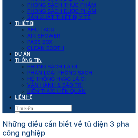
PHÒNG SẠCH THỰC PHẨM
PHÒNG SẠCH DƯỢC PHẨM
SẢN XUẤT THIẾT BỊ Y TẾ
THIẾT BỊ
AHU | ACU
AIR SHOWER
PASS BOX
CLEAN BOOTH
DỰ ÁN
THÔNG TIN
PHÒNG SẠCH LÀ GÌ
PHÂN LOẠI PHÒNG SẠCH
HỆ THỐNG HVAC LÀ GÌ
VẬN HÀNH & BẢO TRÌ
KIẾN THỨC LIÊN QUAN
LIÊN HỆ
Những điều cần biết về tủ điện 3 pha
công nghiệp