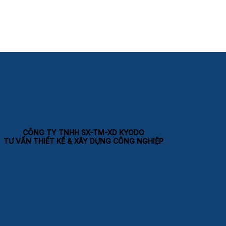
CÔNG TY TNHH SX-TM-XD KYODO
TƯ VẤN THIẾT KẾ & XÂY DỰNG CÔNG NGHIỆP