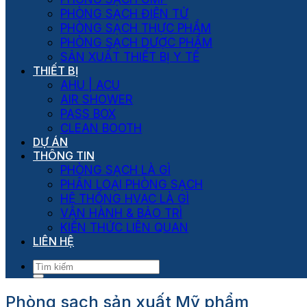
PHÒNG SẠCH ĐIỆN TỬ
PHÒNG SẠCH THỰC PHẨM
PHÒNG SẠCH DƯỢC PHẨM
SẢN XUẤT THIẾT BỊ Y TẾ
THIẾT BỊ
AHU | ACU
AIR SHOWER
PASS BOX
CLEAN BOOTH
DỰ ÁN
THÔNG TIN
PHÒNG SẠCH LÀ GÌ
PHÂN LOẠI PHÒNG SẠCH
HỆ THỐNG HVAC LÀ GÌ
VẬN HÀNH & BẢO TRÌ
KIẾN THỨC LIÊN QUAN
LIÊN HỆ
Phòng sạch sản xuất Mỹ phẩm