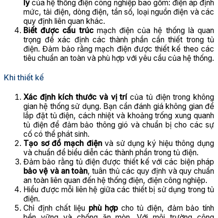
lý
của hệ thống điện công nghiệp bao gồm: điện áp định
mức, tải điện, dòng điện, tần số, loại nguồn điện và các
quy định liên quan khác.
Biết được cấu trúc
mạch điện của hệ thống là quan
trọng để xác định các thành phần cần thiết trong tủ
điện. Đảm bảo rằng mạch điện được thiết kế theo các
tiêu chuẩn an toàn và phù hợp với yêu cầu của hệ thống.
Khi thiết kế
Xác định kích thước và vị trí
của tủ điện trong không
gian hệ thống sử dụng. Bạn cần đánh giá không gian để
lắp đặt tủ điện, cách nhiệt và khoảng trống xung quanh
tủ điện để đảm bảo thông gió và chuẩn bị cho các sự
cố có thể phát sinh.
Tạo sơ đồ mạch điện
và sử dụng ký hiệu thông dụng
và chuẩn để biểu diễn các thành phần trong tủ điện.
Đảm bảo rằng tủ điện được thiết kế với các biện pháp
bảo vệ và an toàn
, tuân thủ các quy định và quy chuẩn
an toàn liên quan đến hệ thống điện, điện công nghiệp.
Hiểu được mỗi liên hệ giữa các thiết bị sử dụng trong tủ
điện.
Chỉ định chất liệu
phù hợp
cho tủ điện, đảm bảo tính
bền vững và chống ăn mòn. Với môi trường công