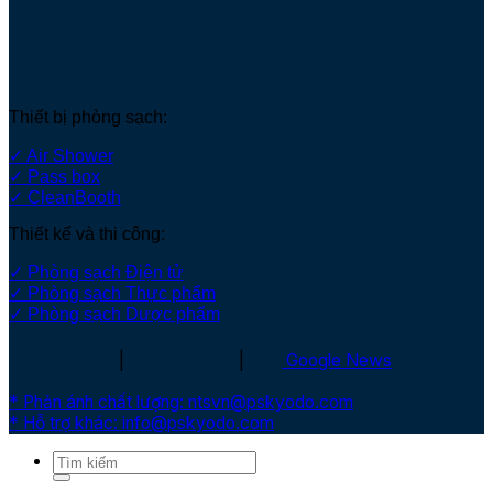
Thiết bị phòng sạch:
✓ Air Shower
✓ Pass box
✓ CleanBooth
Thiết kế và thi công:
✓ Phòng sạch Điện tử
✓ Phòng sạch Thực phẩm
✓ Phòng sạch Dược phẩm
|
|
Google News
* Phản ánh chất lượng: ntsvn@pskyodo.com
* Hỗ trợ khác: info@pskyodo.com