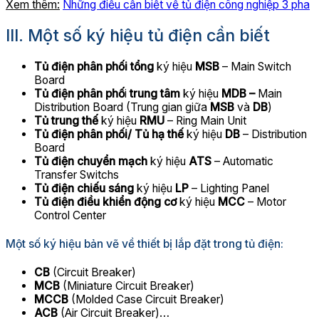
Xem thêm:
Những điều cần biết về tủ điện công nghiệp 3 pha
III. Một số ký hiệu tủ điện cần biết
Tủ điện phân phối tổng
ký hiệu
MSB
– Main Switch
Board
Tủ điện phân phố
i
trung tâm
ký hiệu
MDB –
Main
Distribution Board (Trung gian giữa
MSB
và
DB
)
Tủ trung thế
ký hiệu
RMU
– Ring Main Unit
Tủ điện phân phối/ Tủ hạ thế
ký hiệu
DB
– Distribution
Board
Tủ điện chuyển mạch
ký hiệu
ATS
– Automatic
Transfer Switchs
Tủ điện chiếu sáng
ký hiệu
LP
– Lighting Panel
Tủ điện điều khiển động cơ
ký hiệu
MCC
– Motor
Control Center
Một số ký hiệu bản vẽ về thiết bị lắp đặt trong tủ điện:
CB
(Circuit Breaker)
MCB
(Miniature Circuit Breaker)
MCCB
(Molded Case Circuit Breaker)
ACB
(Air Circuit Breaker)…