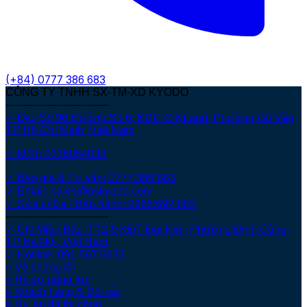
(+84)
0777 386 683
CÔNG TY TNHH SX-TM-XD KYODO
------------------------------
✓ Đ/c: Số 96 Đường Số 6, KDC CityLand, Phường Gò Vấp,
TP Hồ Chí Minh, Việt Nam
✓ MST: 0316054033
✓ Báo giá & Tư vấn: 0777.386.683
✓ Email: sales@pskyodo.com
✓ Sửa chữa - Bảo hành: 0966.692.683
------------------------------
✓ CN Miền Bắc: TT2-9 KĐT Đại Kim, Phường Định Công,
TP Hà Nội, Việt Nam
✓ Hotline: 091.567.6633
» Về chúng tôi
» Hồ sơ năng lực
» Khách hàng & Đối tác
» Dự án đã thi công