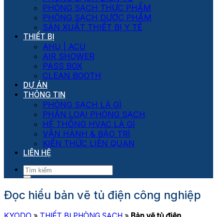
PHÒNG SẠCH THỰC PHẨM
PHÒNG SẠCH DƯỢC PHẨM
SẢN XUẤT THIẾT BỊ Y TẾ
THIẾT BỊ
AHU | ACU
AIR SHOWER
PASS BOX
CLEAN BOOTH
DỰ ÁN
THÔNG TIN
PHÒNG SẠCH LÀ GÌ
PHÂN LOẠI PHÒNG SẠCH
HỆ THỐNG HVAC LÀ GÌ
VẬN HÀNH & BẢO TRÌ
KIẾN THỨC LIÊN QUAN
LIÊN HỆ
Đọc hiểu bản vẽ tủ điện công nghiệp
KYODO
»
THIẾT BỊ PHÒNG SẠCH
»
Bản vẽ tủ điện