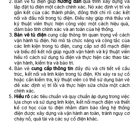
Bản vẽ tủ điện giúp
hướng dẫn
quá trình xây dựng và
lắp đặt tủ điện một cách chính xác. Nó xác định vị trí và
gắn kết của các thành phần, đồng thời chỉ rõ các kết
nối và đấu nối trong tủ điện. Điều này giúp nhà thầu và
kỹ thuật viên thực hiện công việc một cách hiệu quả,
đảm bảo tính chính xác và an toàn của hệ thống.
Bản vẽ tủ điện
cung cấp thông tin quan trọng về cách
vận hành tủ điện. Nó mô tả chức năng và công tắc của
các linh kiện trong tủ điện, cung cấp sơ đồ mạch điện
và biểu đồ kết nối giúp người vận hành và kỹ thuật viên
hiểu rõ cách sử dụng tủ điện và thực hiện các thao tác
vận hành, kiểm tra và bảo trì.
Bản vẽ
cung cấp thông tin
đầy đủ và chi tiết về cấu
trúc, kết nối và linh kiện trong tủ điện. Khi xảy ra sự cố
hoặc cần kiểm tra, kỹ thuật viên có thể sử dụng bản vẽ
để xác định vị trí lỗi và thực hiện sửa chữa một cách
chính xác.
Hiểu rõ
các tiêu chuẩn và quy chuẩn áp dụng trong việc
lựa chọn và sử dụng linh kiện, kết nối mạch điện và thiết
kế cơ học của tủ điện nhằm đảm bảo rằng hệ thống
điện được xây dựng và vận hành an toàn, tránh nguy cơ
cháy nổ, quá tải và các sự cố điện khác.