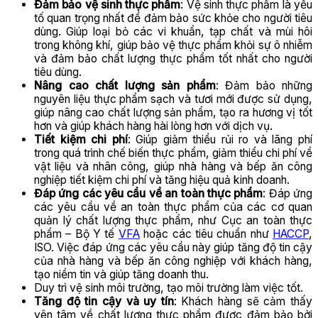
Đảm bảo vệ sinh thực phẩm
: Vệ sinh thực phẩm là yếu
tố quan trọng nhất để đảm bảo sức khỏe cho người tiêu
dùng. Giúp loại bỏ các vi khuẩn, tạp chất và mùi hôi
trong không khí, giúp bảo vệ thực phẩm khỏi sự ô nhiễm
và đảm bảo chất lượng thực phẩm tốt nhất cho người
tiêu dùng.
Nâng cao chất lượng sản phẩm
: Đảm bảo những
nguyên liệu thực phẩm sạch và tươi mới được sử dụng,
giúp nâng cao chất lượng sản phẩm, tạo ra hương vị tốt
hơn và giúp khách hàng hài lòng hơn với dịch vụ.
Tiết kiệm chi phí
: Giúp giảm thiểu rủi ro và lãng phí
trong quá trình chế biến thực phẩm, giảm thiểu chi phí về
vật liệu và nhân công, giúp nhà hàng và bếp ăn công
nghiệp tiết kiệm chi phí và tăng hiệu quả kinh doanh.
Đáp ứng các yêu cầu về an toàn thực phẩm
: Đáp ứng
các yêu cầu về an toàn thực phẩm của các cơ quan
quản lý chất lượng thực phẩm, như Cục an toàn thực
phẩm – Bộ Y tế
VFA
hoặc các tiêu chuẩn như
HACCP
,
ISO. Việc đáp ứng các yêu cầu này giúp tăng độ tin cậy
của nhà hàng và bếp ăn công nghiệp với khách hàng,
tạo niềm tin và giúp tăng doanh thu.
Duy trì vệ sinh môi trường, tạo môi trường làm việc tốt.
Tăng độ tin cậy và uy tín
: Khách hàng sẽ cảm thấy
yên tâm về chất lượng thực phẩm được đảm bảo bởi