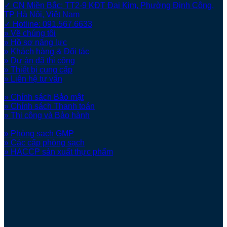
✓ CN Miền Bắc: TT2-9 KĐT Đại Kim, Phường Định Công,
TP Hà Nội, Việt Nam
✓ Hotline: 091.567.6633
» Về chúng tôi
» Hồ sơ năng lực
» Khách hàng & Đối tác
» Dự án đã thi công
» Thiết bị cung cấp
» Liên hệ tư vấn
» Chính sách Bảo mật
» Chính sách Thanh toán
» Thi công và Bảo hành
» Phòng sạch GMP
» Các cấp phòng sạch
» HACCP sản xuất thực phẩm