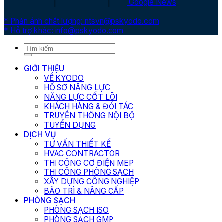
|
|
Google News
* Phản ánh chất lượng: ntsvn@pskyodo.com
* Hỗ trợ khác: info@pskyodo.com
GIỚI THIỆU
VỀ KYODO
HỒ SƠ NĂNG LỰC
NĂNG LỰC CỐT LÕI
KHÁCH HÀNG & ĐỐI TÁC
TRUYỀN THÔNG NỘI BỘ
TUYỂN DỤNG
DỊCH VỤ
TƯ VẤN THIẾT KẾ
HVAC CONTRACTOR
THI CÔNG CƠ ĐIỆN MEP
THI CÔNG PHÒNG SẠCH
XÂY DỰNG CÔNG NGHIỆP
BẢO TRÌ & NÂNG CẤP
PHÒNG SẠCH
PHÒNG SẠCH ISO
PHÒNG SẠCH GMP