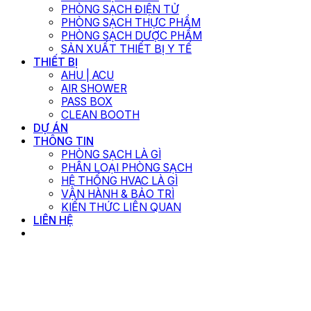
PHÒNG SẠCH ĐIỆN TỬ
PHÒNG SẠCH THỰC PHẨM
PHÒNG SẠCH DƯỢC PHẨM
SẢN XUẤT THIẾT BỊ Y TẾ
THIẾT BỊ
AHU | ACU
AIR SHOWER
PASS BOX
CLEAN BOOTH
DỰ ÁN
THÔNG TIN
PHÒNG SẠCH LÀ GÌ
PHÂN LOẠI PHÒNG SẠCH
HỆ THỐNG HVAC LÀ GÌ
VẬN HÀNH & BẢO TRÌ
KIẾN THỨC LIÊN QUAN
LIÊN HỆ