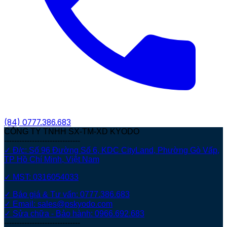
(84)
0777.386.683
CÔNG TY TNHH SX-TM-XD KYODO
------------------------------
✓ Đ/c: Số 96 Đường Số 6, KDC CityLand, Phường Gò Vấp,
TP Hồ Chí Minh, Việt Nam
✓ MST: 0316054033
✓ Báo giá & Tư vấn: 0777.386.683
✓ Email: sales@pskyodo.com
✓ Sửa chữa - Bảo hành: 0966.692.683
------------------------------