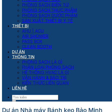
PHÒNG SẠCH ĐIỆN TỬ
PHÒNG SẠCH THỰC PHẨM
PHÒNG SẠCH DƯỢC PHẨM
SẢN XUẤT THIẾT BỊ Y TẾ
THIẾT BỊ
AHU | ACU
AIR SHOWER
PASS BOX
CLEAN BOOTH
DỰ ÁN
THÔNG TIN
PHÒNG SẠCH LÀ GÌ
PHÂN LOẠI PHÒNG SẠCH
HỆ THỐNG HVAC LÀ GÌ
VẬN HÀNH & BẢO TRÌ
KIẾN THỨC LIÊN QUAN
LIÊN HỆ
Dự án Nhà máy Bánh kẹo Bảo Minh