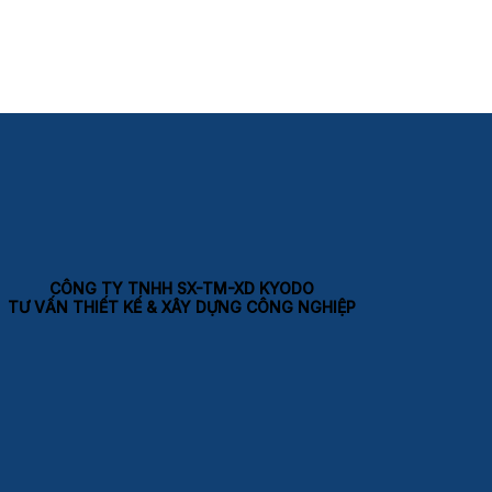
CÔNG TY TNHH SX-TM-XD KYODO
TƯ VẤN THIẾT KẾ & XÂY DỰNG CÔNG NGHIỆP