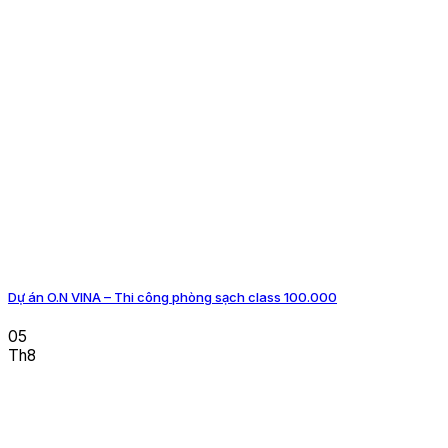
Dự án O.N VINA – Thi công phòng sạch class 100.000
05
Th8