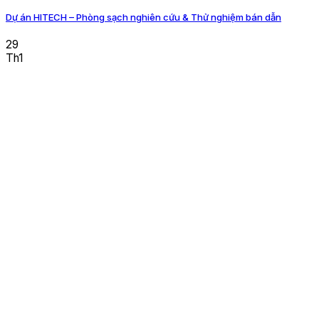
Dự án HITECH – Phòng sạch nghiên cứu & Thử nghiệm bán dẫn
29
Th1