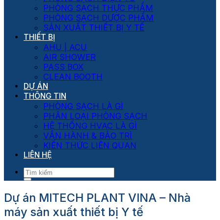
PHÒNG SẠCH THỰC PHẨM
PHÒNG SẠCH DƯỢC PHẨM
SẢN XUẤT THIẾT BỊ Y TẾ
THIẾT BỊ
AHU | ACU
AIR SHOWER
PASS BOX
CLEAN BOOTH
DỰ ÁN
THÔNG TIN
PHÒNG SẠCH LÀ GÌ
PHÂN LOẠI PHÒNG SẠCH
HỆ THỐNG HVAC LÀ GÌ
VẬN HÀNH & BẢO TRÌ
KIẾN THỨC LIÊN QUAN
LIÊN HỆ
Dự án MITECH PLANT VINA – Nhà
máy sản xuất thiết bị Y tế