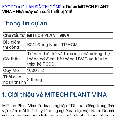
KYODO
»
DỰ ÁN ĐÃ THI CÔNG
»
Dự án MITECH PLANT
VINA – Nhà máy sản xuất thiết bị Y tế
Thông tin dự án
Chủ đầu tư
MITECH PLANT VINA
Địa điểm
KCN Đông Nam, TP.HCM
thi công
Tư vấn thiết kế và thi công nhà xưởng, hệ
Gói thầu
thống cơ điện, hệ thống HVAC và tư vấn
thiết kế PCCC
Quy Mô
1000 m2
Thời gian
3 tháng
hoàn thành
1. Giới thiệu về MITECH PLANT VINA
MITech Plant Vina là doanh nghiệp FDI hoạt động trong lĩnh
vực sản xuất thiết bị y tế công nghệ cao tại Việt Nam. Doanh
nghiệp tập trung vào lĩnh vực sản xuất stent y tế – một trong