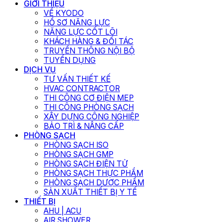
GIỚI THIỆU
VỀ KYODO
HỒ SƠ NĂNG LỰC
NĂNG LỰC CỐT LÕI
KHÁCH HÀNG & ĐỐI TÁC
TRUYỀN THÔNG NỘI BỘ
TUYỂN DỤNG
DỊCH VỤ
TƯ VẤN THIẾT KẾ
HVAC CONTRACTOR
THI CÔNG CƠ ĐIỆN MEP
THI CÔNG PHÒNG SẠCH
XÂY DỰNG CÔNG NGHIỆP
BẢO TRÌ & NÂNG CẤP
PHÒNG SẠCH
PHÒNG SẠCH ISO
PHÒNG SẠCH GMP
PHÒNG SẠCH ĐIỆN TỬ
PHÒNG SẠCH THỰC PHẨM
PHÒNG SẠCH DƯỢC PHẨM
SẢN XUẤT THIẾT BỊ Y TẾ
THIẾT BỊ
AHU | ACU
AIR SHOWER