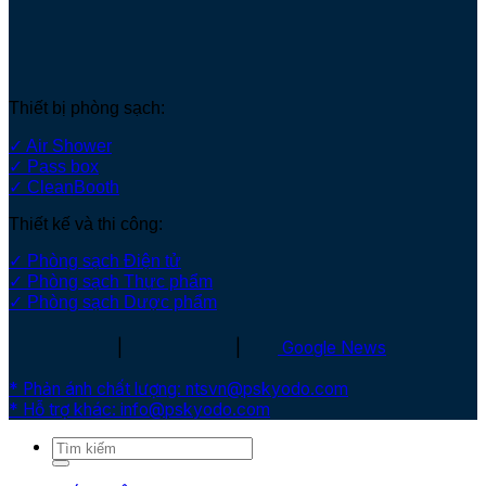
Thiết bị phòng sạch:
✓ Air Shower
✓ Pass box
✓ CleanBooth
Thiết kế và thi công:
✓ Phòng sạch Điện tử
✓ Phòng sạch Thực phẩm
✓ Phòng sạch Dược phẩm
|
|
Google News
* Phản ánh chất lượng: ntsvn@pskyodo.com
* Hỗ trợ khác: info@pskyodo.com