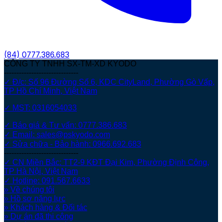
(84)
0777.386.683
CÔNG TY TNHH SX-TM-XD KYODO
------------------------------
✓ Đ/c: Số 96 Đường Số 6, KDC CityLand, Phường Gò Vấp,
TP Hồ Chí Minh, Việt Nam
✓ MST: 0316054033
✓ Báo giá & Tư vấn: 0777.386.683
✓ Email: sales@pskyodo.com
✓ Sửa chữa - Bảo hành: 0966.692.683
------------------------------
✓ CN Miền Bắc: TT2-9 KĐT Đại Kim, Phường Định Công,
TP Hà Nội, Việt Nam
✓ Hotline: 091.567.6633
» Về chúng tôi
» Hồ sơ năng lực
» Khách hàng & Đối tác
» Dự án đã thi công