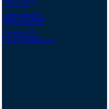
» Thiết bị cung cấp
» Liên hệ tư vấn
» Chính sách Bảo mật
» Chính sách Thanh toán
» Thi công và Bảo hành
» Phòng sạch GMP
» Các cấp phòng sạch
» HACCP sản xuất thực phẩm