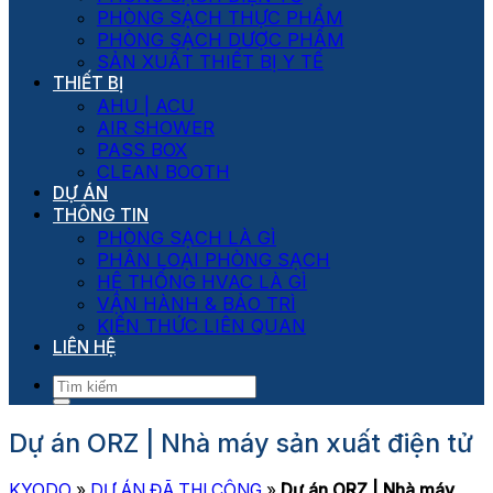
PHÒNG SẠCH THỰC PHẨM
PHÒNG SẠCH DƯỢC PHẨM
SẢN XUẤT THIẾT BỊ Y TẾ
THIẾT BỊ
AHU | ACU
AIR SHOWER
PASS BOX
CLEAN BOOTH
DỰ ÁN
THÔNG TIN
PHÒNG SẠCH LÀ GÌ
PHÂN LOẠI PHÒNG SẠCH
HỆ THỐNG HVAC LÀ GÌ
VẬN HÀNH & BẢO TRÌ
KIẾN THỨC LIÊN QUAN
LIÊN HỆ
Dự án ORZ | Nhà máy sản xuất điện tử
KYODO
»
DỰ ÁN ĐÃ THI CÔNG
»
Dự án ORZ | Nhà máy