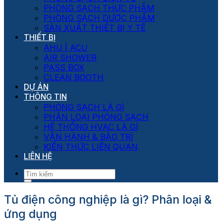
PHÒNG SẠCH THỰC PHẨM
PHÒNG SẠCH DƯỢC PHẨM
SẢN XUẤT THIẾT BỊ Y TẾ
THIẾT BỊ
AHU | ACU
AIR SHOWER
PASS BOX
CLEAN BOOTH
DỰ ÁN
THÔNG TIN
PHÒNG SẠCH LÀ GÌ
PHÂN LOẠI PHÒNG SẠCH
HỆ THỐNG HVAC LÀ GÌ
VẬN HÀNH & BẢO TRÌ
KIẾN THỨC LIÊN QUAN
LIÊN HỆ
Tủ điện công nghiệp là gì? Phân loại &
ứng dụng