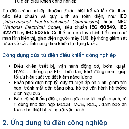
Tủ điện điều khiển công nghiệp
Tủ điện công nghiệp thường được thiết kế và lắp đặt theo
các tiêu chuẩn và quy định an toàn điện, như
IEC
(
International Electrotechnical Commission
) hoặc
NEC
(
National Electrical Code
), tiêu chuẩn
IEC 60649
,
IEC
62271
hay
IEC 60255
. Có thể có các tùy chỉnh bổ sung như
màn hình hiển thị, giao diện người-máy (
UI
), hệ thống giám sát
từ xa và các tính năng điều khiển tự động khác.
Công dụng của tủ điện điều khiển công nghiệp
Điều khiển thiết bị, vận hành động cơ, bơm, quạt,
HVAC,… thông qua PLC, biến tần, khởi động mềm, giúp
tối ưu hiệu suất và tiết kiệm năng lượng
Phân phối điện hợp lý, duy trì điện áp ổn định, giảm tổn
hao, tránh mất cân bằng pha, hỗ trợ vận hành hệ thống
điện hiệu quả
Bảo vệ hệ thống điện, ngăn ngừa quá tải, ngắn mạch, rò
rỉ dòng nhờ tích hợp MCCB, MCB, RCD,.. đảm bảo an
toàn cho thiết bị và người vận hành
2. Ứng dụng tủ điện công nghiệp