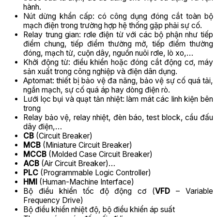
hành.
Nút dừng khẩn cấp: có công dụng đóng cắt toàn bộ
mạch điện trong trường hợp hệ thống gặp phải sự cố.
Relay trung gian: rơle điện từ với các bộ phận như tiếp
điểm chung, tiếp điểm thường mở, tiếp điểm thường
đóng, mạch từ, cuộn dây, nguồn nuôi rơle, lò xo,…
Khởi động từ: điều khiển hoặc đóng cắt động cơ, máy
sản xuất trong công nghiệp và điện dân dụng.
Aptomat: thiết bị bảo vệ đa năng, bảo vệ sự cố quá tải,
ngắn mạch, sự cố quá áp hay dòng điện rò.
Lưới lọc bụi và quạt tản nhiệt: làm mát các linh kiện bên
trong
Relay bảo vệ, relay nhiệt, đèn báo, test block, cầu đấu
dây điện,…
CB
(Circuit Breaker)
MCB
(Miniature Circuit Breaker)
MCCB
(Molded Case Circuit Breaker)
ACB
(Air Circuit Breaker)…
PLC
(Programmable Logic Controller)
HMI
(Human-Machine Interface)
Bộ điều khiển tốc độ động cơ (
VFD
– Variable
Frequency Drive)
Bộ điều khiển nhiệt độ, bộ điều khiển áp suất