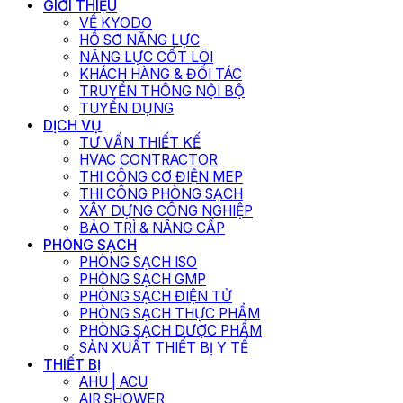
GIỚI THIỆU
VỀ KYODO
HỒ SƠ NĂNG LỰC
NĂNG LỰC CỐT LÕI
KHÁCH HÀNG & ĐỐI TÁC
TRUYỀN THÔNG NỘI BỘ
TUYỂN DỤNG
DỊCH VỤ
TƯ VẤN THIẾT KẾ
HVAC CONTRACTOR
THI CÔNG CƠ ĐIỆN MEP
THI CÔNG PHÒNG SẠCH
XÂY DỰNG CÔNG NGHIỆP
BẢO TRÌ & NÂNG CẤP
PHÒNG SẠCH
PHÒNG SẠCH ISO
PHÒNG SẠCH GMP
PHÒNG SẠCH ĐIỆN TỬ
PHÒNG SẠCH THỰC PHẨM
PHÒNG SẠCH DƯỢC PHẨM
SẢN XUẤT THIẾT BỊ Y TẾ
THIẾT BỊ
AHU | ACU
AIR SHOWER