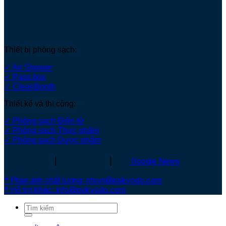
Thiết bị phòng sạch:
✓ Air Shower
✓ Pass box
✓ CleanBooth
Thiết kế và thi công:
✓ Phòng sạch Điện tử
✓ Phòng sạch Thực phẩm
✓ Phòng sạch Dược phẩm
|
|
Google News
* Phản ánh chất lượng: ntsvn@pskyodo.com
* Hỗ trợ khác: info@pskyodo.com