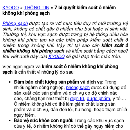
KYODO
»
THÔNG TIN
»
7 bí quyết kiểm soát ô nhiễm
không khí phòng sạch
Phòng sạch
được tạo ra với mục tiêu duy trì môi trường vệ
sinh, không có chất gây ô nhiễm như bụi hoặc vi sinh vật.
Thường thì, khu vực sạch được trang bị hệ thống điều hòa
không khí phức tạp và các biện pháp kiểm soát chất ô
nhiễm trong không khí. Vậy thì tại sao cần
kiểm soát ô
nhiễm không khí phòng sạch
và kiểm soát bằng cách nào?
Bài viết dưới đây của
KYODO
sẽ giải đáp thắc mắc trên.
Việc ngăn ngừa và
kiểm soát ô nhiễm không khí phòng
sạch
là cần thiết vì những lý do sau:
Đảm bảo chất lượng sản phẩm và dịch vụ:
Trong
nhiều ngành công nghiệp,
phòng sạch
được sử dụng để
sản xuất các sản phẩm và dịch vụ có độ chính xác
cao, chẳng hạn như thiết bị
điện tử
,
dược phẩm
, y tế,…
Ô nhiễm không khí có thể làm giảm chất lượng sản
phẩm và dịch vụ, dẫn đến lỗi, hư hỏng, hoặc thậm chí là
nguy hiểm.
Bảo vệ sức khỏe con người:
Trong các khu vực sạch
của y tế, ô nhiễm không khí có thể gây nguy hiểm cho