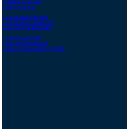
» Thiết bị cung cấp
» Liên hệ tư vấn
» Chính sách Bảo mật
» Chính sách Thanh toán
» Thi công và Bảo hành
» Phòng sạch GMP
» Các cấp phòng sạch
» HACCP sản xuất thực phẩm