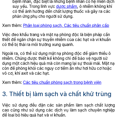
bệnh nhân, đặc biệt là những bệnh nhân có hệ miễn dịch
suy yếu. Trong lĩnh vực
dược phẩm
, ô nhiễm không khí
có thể ảnh hưởng đến chất lượng thuốc và gây ra các
phản ứng phụ cho người sử dụng.
Xem thêm:
Phân loại phòng sạch, Các tiêu chuẩn phân cấp
Việc đeo khẩu trang và mặt nạ phòng độc là biện pháp cần
thiết để ngăn chặn sự truyền nhiễm của các hạt và vi khuẩn
có thể bị thải ra môi trường xung quanh.
Ngoài ra, có thể sử dụng mặt nạ phòng độc để giảm thiểu ô
nhiễm. Chúng được thiết kế không chỉ để bảo vệ người sử
dụng một cách hiệu quả mà còn mang lại sự thoải mái. Mặt nạ
còn đề phòng khỏi các nguy cơ tiềm ẩn như hơi hữu cơ hoặc
vô cơ, khí axit và các hạt.
Xem thêm:
Các tiêu chuẩn phòng sạch trong bệnh viện
3. Thiết bị làm sạch và chất khử trùng
Việc sử dụng đều đặn các sản phẩm làm sạch chất lượng
cao cũng như sử dụng các dịch vụ làm sạch chuyên nghiệp
để loại bỏ hiệu quả hạt và vi khuẩn.