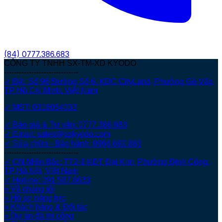
(84)
0777.386.683
CÔNG TY TNHH SX-TM-XD KYODO
------------------------------
✓ Đ/c: Số 96 Đường Số 6, KDC CityLand, Phường Gò Vấp,
TP Hồ Chí Minh, Việt Nam
✓ MST: 0316054033
✓ Báo giá & Tư vấn: 0777.386.683
✓ Email: sales@pskyodo.com
✓ Sửa chữa - Bảo hành: 0966.692.683
------------------------------
✓ CN Miền Bắc: TT2-9 KĐT Đại Kim, Phường Định Công,
TP Hà Nội, Việt Nam
✓ Hotline: 091.567.6633
» Về chúng tôi
» Hồ sơ năng lực
» Khách hàng & Đối tác
» Dự án đã thi công