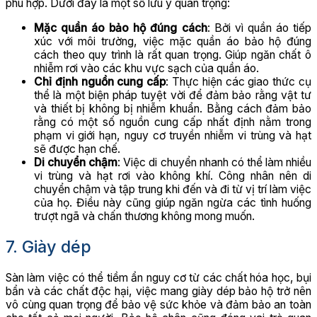
phù hợp. Dưới đây là một số lưu ý quan trọng:
Mặc quần áo bảo hộ đúng cách
: Bởi vì quần áo tiếp
xúc với môi trường, việc mặc quần áo bảo hộ đúng
cách theo quy trình là rất quan trọng. Giúp ngăn chất ô
nhiễm rơi vào các khu vực sạch của quần áo.
Chỉ định nguồn cung cấp
: Thực hiện các giao thức cụ
thể là một biện pháp tuyệt vời để đảm bảo rằng vật tư
và thiết bị không bị nhiễm khuẩn. Bằng cách đảm bảo
rằng có một số nguồn cung cấp nhất định nằm trong
phạm vi giới hạn, nguy cơ truyền nhiễm vi trùng và hạt
sẽ được hạn chế.
Di chuyển chậm
: Việc di chuyển nhanh có thể làm nhiều
vi trùng và hạt rơi vào không khí. Công nhân nên di
chuyển chậm và tập trung khi đến và đi từ vị trí làm việc
của họ. Điều này cũng giúp ngăn ngừa các tình huống
trượt ngã và chấn thương không mong muốn.
7. Giày dép
Sàn làm việc có thể tiềm ẩn nguy cơ từ các chất hóa học, bụi
bẩn và các chất độc hại, việc mang giày dép bảo hộ trở nên
vô cùng quan trọng để bảo vệ sức khỏe và đảm bảo an toàn