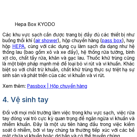
Hepa Box KYODO
Các khu vực sạch cần được trang bị đầy đủ các thiết bị như
buồng thổi khí (
air shower
), hộp chuyển hàng (
pass box
), hay
hộp
HEPA
, cùng với các dụng cụ làm sạch đa dạng như hệ
thống lau (bao gồm xô và xe đẩy), hệ thống rửa tường, bình
xịt clo, chất tẩy rửa, khăn và gạc lau. Thuốc khử trùng cũng
là một biện pháp mạnh mẽ để loại bỏ vi rút và vi khuẩn. Khác
biệt so với chất trừ khuẩn, chất khử trùng thực sự triệt hạ sự
sinh sản và phát triển của các vi khuẩn và vi rút.
Xem thêm:
Passbox | Hộp chuyển hàng
4. Vệ sinh tay
Đối với mọi môi trường làm việc trong khu vực sạch, việc rửa
tay đóng vai trò cực kỳ quan trọng để ngăn ngừa vi khuẩn và
nhiễm khuẩn. Đây là một ưu tiên hàng đầu trong việc kiểm
soát ô nhiễm, bởi vì tay chúng ta thường tiếp xúc với các bề
mặt chứa vi khuẩn hoặc dơ bẩn và có thể truyền chúng.