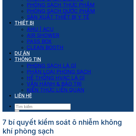
PHÒNG SẠCH THỰC PHẨM
PHÒNG SẠCH DƯỢC PHẨM
SẢN XUẤT THIẾT BỊ Y TẾ
THIẾT BỊ
AHU | ACU
AIR SHOWER
PASS BOX
CLEAN BOOTH
DỰ ÁN
THÔNG TIN
PHÒNG SẠCH LÀ GÌ
PHÂN LOẠI PHÒNG SẠCH
HỆ THỐNG HVAC LÀ GÌ
VẬN HÀNH & BẢO TRÌ
KIẾN THỨC LIÊN QUAN
LIÊN HỆ
7 bí quyết kiểm soát ô nhiễm không
khí phòng sạch