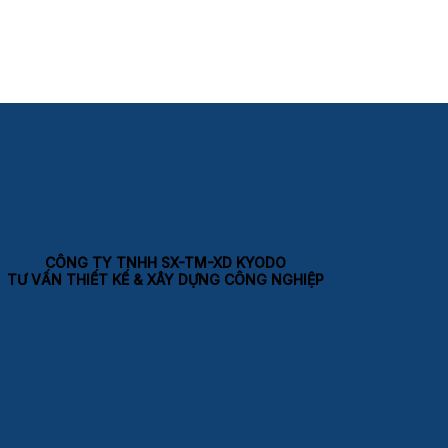
CÔNG TY TNHH SX-TM-XD KYODO
TƯ VẤN THIẾT KẾ & XÂY DỰNG CÔNG NGHIỆP