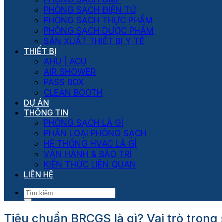
PHÒNG SẠCH ĐIỆN TỬ
PHÒNG SẠCH THỰC PHẨM
PHÒNG SẠCH DƯỢC PHẨM
SẢN XUẤT THIẾT BỊ Y TẾ
THIẾT BỊ
AHU | ACU
AIR SHOWER
PASS BOX
CLEAN BOOTH
DỰ ÁN
THÔNG TIN
PHÒNG SẠCH LÀ GÌ
PHÂN LOẠI PHÒNG SẠCH
HỆ THỐNG HVAC LÀ GÌ
VẬN HÀNH & BẢO TRÌ
KIẾN THỨC LIÊN QUAN
LIÊN HỆ
Tiêu chuẩn BRCGS là gì? Vai trò tron