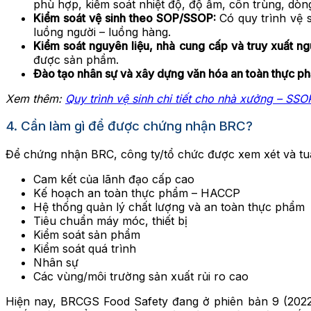
phù hợp, kiểm soát nhiệt độ, độ ẩm, côn trùng, dòn
Kiểm soát vệ sinh theo SOP/SSOP:
Có quy trình vệ s
luồng người – luồng hàng.
Kiểm soát nguyên liệu, nhà cung cấp và truy xuất n
được sản phẩm.
Đào tạo nhân sự và xây dựng văn hóa an toàn thực 
Xem thêm:
Quy trình vệ sinh chi tiết cho nhà xưởng – SSO
4. Cần làm gì để được chứng nhận BRC?
Để chứng nhận BRC, công ty/tổ chức được xem xét và tuâ
Cam kết của lãnh đạo cấp cao
Kế hoạch an toàn thực phẩm – HACCP
Hệ thống quản lý chất lượng và an toàn thực phẩm
Tiêu chuẩn máy móc, thiết bị
Kiểm soát sản phẩm
Kiểm soát quá trình
Nhân sự
Các vùng/môi trường sản xuất rủi ro cao
Hiện nay, BRCGS Food Safety đang ở phiên bản 9 (2022)