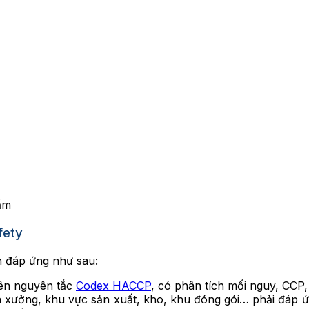
ẩm
fety
n đáp ứng như sau:
ên nguyên tắc
Codex HACCP
, có phân tích mối nguy, CCP,
 xưởng, khu vực sản xuất, kho, khu đóng gói… phải đáp ứng 