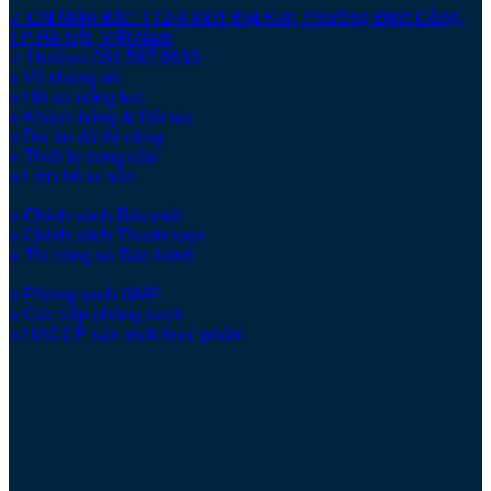
✓ CN Miền Bắc: TT2-9 KĐT Đại Kim, Phường Định Công,
TP Hà Nội, Việt Nam
✓ Hotline: 091.567.6633
» Về chúng tôi
» Hồ sơ năng lực
» Khách hàng & Đối tác
» Dự án đã thi công
» Thiết bị cung cấp
» Liên hệ tư vấn
» Chính sách Bảo mật
» Chính sách Thanh toán
» Thi công và Bảo hành
» Phòng sạch GMP
» Các cấp phòng sạch
» HACCP sản xuất thực phẩm