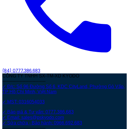
(84)
0777.386.683
CÔNG TY TNHH SX-TM-XD KYODO
------------------------------
✓ Đ/c: Số 96 Đường Số 6, KDC CityLand, Phường Gò Vấp,
TP Hồ Chí Minh, Việt Nam
✓ MST: 0316054033
✓ Báo giá & Tư vấn: 0777.386.683
✓ Email: sales@pskyodo.com
✓ Sửa chữa - Bảo hành: 0966.692.683
------------------------------