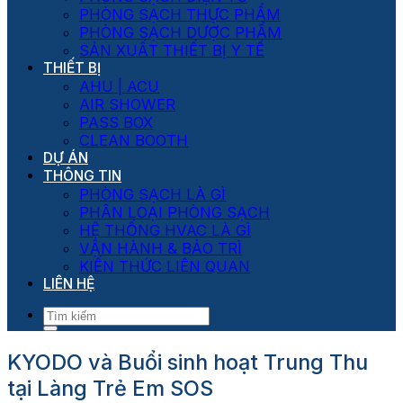
PHÒNG SẠCH THỰC PHẨM
PHÒNG SẠCH DƯỢC PHẨM
SẢN XUẤT THIẾT BỊ Y TẾ
THIẾT BỊ
AHU | ACU
AIR SHOWER
PASS BOX
CLEAN BOOTH
DỰ ÁN
THÔNG TIN
PHÒNG SẠCH LÀ GÌ
PHÂN LOẠI PHÒNG SẠCH
HỆ THỐNG HVAC LÀ GÌ
VẬN HÀNH & BẢO TRÌ
KIẾN THỨC LIÊN QUAN
LIÊN HỆ
KYODO và Buổi sinh hoạt Trung Thu
tại Làng Trẻ Em SOS