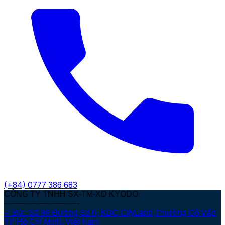
(+84)
0777 386 683
CÔNG TY TNHH SX-TM-XD KYODO
------------------------------
✓ Đ/c: Số 96 Đường Số 6, KDC CityLand, Phường Gò Vấp,
TP Hồ Chí Minh, Việt Nam