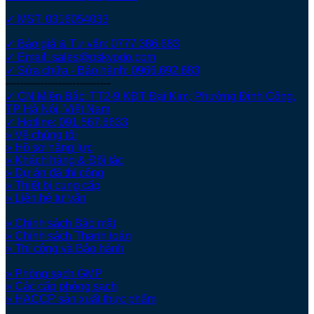
✓ MST: 0316054033
✓ Báo giá & Tư vấn: 0777.386.683
✓ Email: sales@pskyodo.com
✓ Sửa chữa - Bảo hành: 0966.692.683
------------------------------
✓ CN Miền Bắc: TT2-9 KĐT Đại Kim, Phường Định Công,
TP Hà Nội, Việt Nam
✓ Hotline: 091.567.6633
» Về chúng tôi
» Hồ sơ năng lực
» Khách hàng & Đối tác
» Dự án đã thi công
» Thiết bị cung cấp
» Liên hệ tư vấn
» Chính sách Bảo mật
» Chính sách Thanh toán
» Thi công và Bảo hành
» Phòng sạch GMP
» Các cấp phòng sạch
» HACCP sản xuất thực phẩm