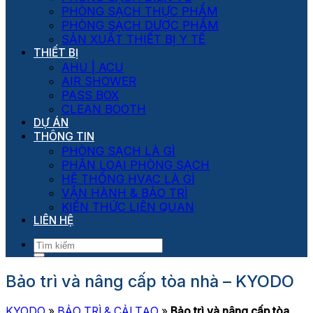
PHÒNG SẠCH THỰC PHẨM
PHÒNG SẠCH DƯỢC PHẨM
SẢN XUẤT THIẾT BỊ Y TẾ
THIẾT BỊ
AHU | ACU
AIR SHOWER
PASS BOX
CLEAN BOOTH
DỰ ÁN
THÔNG TIN
PHÒNG SẠCH LÀ GÌ
PHÂN LOẠI PHÒNG SẠCH
HỆ THỐNG HVAC LÀ GÌ
VẬN HÀNH & BẢO TRÌ
KIẾN THỨC LIÊN QUAN
LIÊN HỆ
Bảo trì và nâng cấp tòa nhà – KYODO
KYODO
»
BẢO TRÌ & CẢI TẠO
»
Bảo trì và nâng cấp tòa