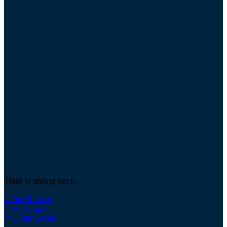
Thiết bị phòng sạch:
✓ Air Shower
✓ Pass box
✓ CleanBooth