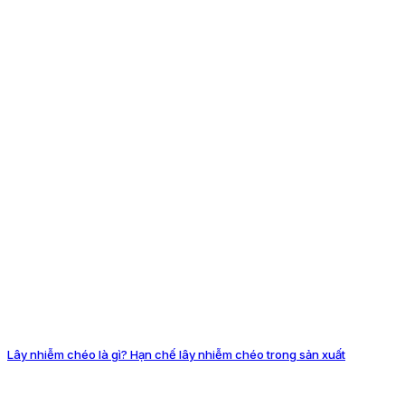
Lây nhiễm chéo là gì? Hạn chế lây nhiễm chéo trong sản xuất