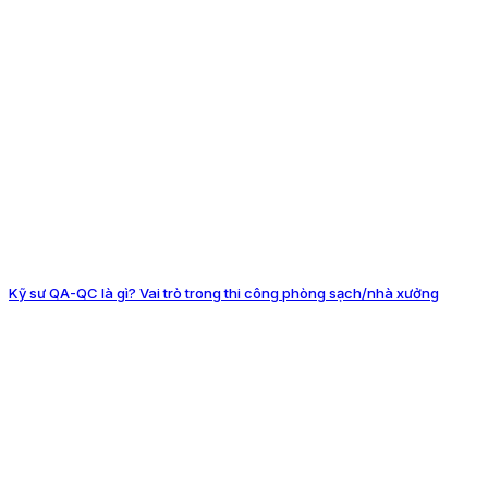
Kỹ sư QA-QC là gì? Vai trò trong thi công phòng sạch/nhà xưởng