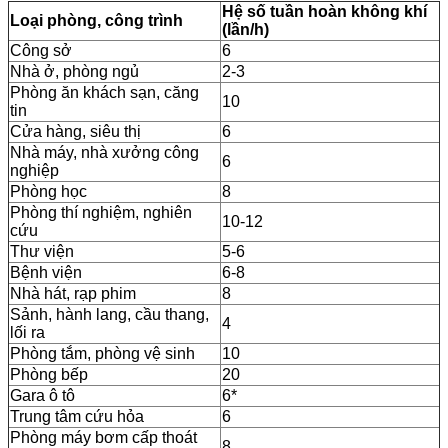
Hệ số tuần hoàn không khí
Loại phòng, công trình
(lần/h)
Công sở
6
Nhà ở, phòng ngủ
2-3
Phòng ăn khách sạn, căng
10
tin
Cửa hàng, siêu thị
6
Nhà máy, nhà xưởng công
6
nghiệp
Phòng học
8
Phòng thí nghiệm, nghiên
10-12
cứu
Thư viện
5-6
Bệnh viện
6-8
Nhà hát, rạp phim
8
Sảnh, hành lang, cầu thang,
4
lối ra
Phòng tắm, phòng vệ sinh
10
Phòng bếp
20
Gara ô tô
6*
Trung tâm cứu hỏa
6
Phòng máy bơm cấp thoát
8