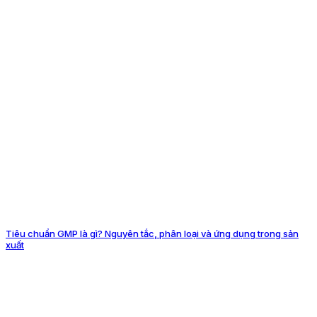
Tiêu chuẩn GMP là gì? Nguyên tắc, phân loại và ứng dụng trong sản
xuất