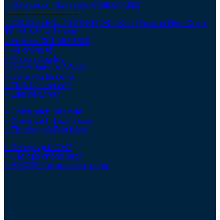
✓ Sửa chữa - Bảo hành: 0966.692.683
------------------------------
✓ CN Miền Bắc: TT2-9 KĐT Đại Kim, Phường Định Công,
TP Hà Nội, Việt Nam
✓ Hotline: 091.567.6633
» Về chúng tôi
» Hồ sơ năng lực
» Khách hàng & Đối tác
» Dự án đã thi công
» Thiết bị cung cấp
» Liên hệ tư vấn
» Chính sách Bảo mật
» Chính sách Thanh toán
» Thi công và Bảo hành
» Phòng sạch GMP
» Các cấp phòng sạch
» HACCP sản xuất thực phẩm