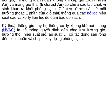
hồi gió, hệ thống tuần hoàn không khí cấp gió tươi (
Fresh
Air
) và mang gió thải (
Exhaust Air
) có chứa các tạp chất, vi
sinh khác ra khỏi phòng sạch. Gió tươi được cấp từ môi
trường (hoặc 1 phần của gió thải) thông qua các
bộ lọc
hiệu
suất cao và xử lý liên tục để đảm bảo độ sạch.
Kỹ thuật thông gió hay hệ thống xử lý không khí nói chung
(
HVAC
) là hệ thống quyết định đến tổng lưu lượng gió,
hướng thổi, hiệu suất gió, áp suất, … có tác động sâu rộng
đến tiêu chuẩn và chi phí xây dựng phòng sạch.