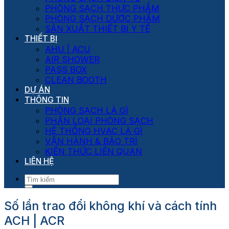
PHÒNG SẠCH THỰC PHẨM
PHÒNG SẠCH DƯỢC PHẨM
SẢN XUẤT THIẾT BỊ Y TẾ
THIẾT BỊ
AHU | ACU
AIR SHOWER
PASS BOX
CLEAN BOOTH
DỰ ÁN
THÔNG TIN
PHÒNG SẠCH LÀ GÌ
PHÂN LOẠI PHÒNG SẠCH
HỆ THỐNG HVAC LÀ GÌ
VẬN HÀNH & BẢO TRÌ
KIẾN THỨC LIÊN QUAN
LIÊN HỆ
Số lần trao đổi không khí và cách tính
ACH | ACR