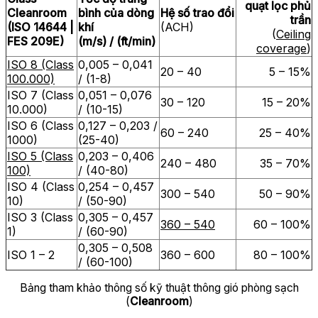
quạt lọc phủ
Cleanroom
bình của dòng
Hệ số trao đổi
trần
(ISO 14644 |
khí
(ACH)
(
Ceiling
FES 209E)
(m/s) / (ft/min)
coverage
)
ISO 8 (Class
0,005 – 0,041
20 – 40
5 – 15%
100.000)
/ (1-8)
ISO 7 (Class
0,051 – 0,076
30 – 120
15 – 20%
10.000)
/ (10-15)
ISO 6 (Class
0,127 – 0,203 /
60 – 240
25 – 40%
1000)
(25-40)
ISO 5 (Class
0,203 – 0,406
240 – 480
35 – 70%
100)
/ (40-80)
ISO 4 (Class
0,254 – 0,457
300 – 540
50 – 90%
10)
/ (50-90)
ISO 3 (Class
0,305 – 0,457
360 – 540
60 – 100%
1)
/ (60-90)
0,305 – 0,508
ISO 1 – 2
360 – 600
80 – 100%
/ (60-100)
Bảng tham khảo thông số kỹ thuật thông gió phòng sạch
(
Cleanroom
)