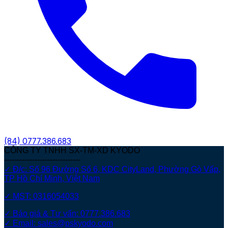
(84)
0777.386.683
CÔNG TY TNHH SX-TM-XD KYODO
------------------------------
✓ Đ/c: Số 96 Đường Số 6, KDC CityLand, Phường Gò Vấp,
TP Hồ Chí Minh, Việt Nam
✓ MST: 0316054033
✓ Báo giá & Tư vấn: 0777.386.683
✓ Email: sales@pskyodo.com