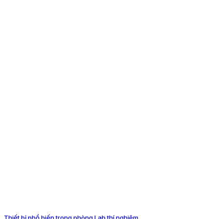
Thiết bị phổ biến trong phòng Lab thí nghiệm