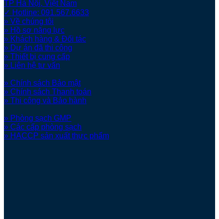
TP Hà Nội, Việt Nam
✓ Hotline: 091.567.6633
» Về chúng tôi
» Hồ sơ năng lực
» Khách hàng & Đối tác
» Dự án đã thi công
» Thiết bị cung cấp
» Liên hệ tư vấn
» Chính sách Bảo mật
» Chính sách Thanh toán
» Thi công và Bảo hành
» Phòng sạch GMP
» Các cấp phòng sạch
» HACCP sản xuất thực phẩm