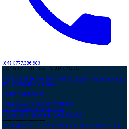
(84)
0777.386.683
CÔNG TY TNHH SX-TM-XD KYODO
------------------------------
✓ Đ/c: Số 96 Đường Số 6, KDC CityLand, Phường Gò Vấp,
TP Hồ Chí Minh, Việt Nam
✓ MST: 0316054033
✓ Báo giá & Tư vấn: 0777.386.683
✓ Email: sales@pskyodo.com
✓ Sửa chữa - Bảo hành: 0966.692.683
------------------------------
✓ CN Miền Bắc: TT2-9 KĐT Đại Kim, Phường Định Công,