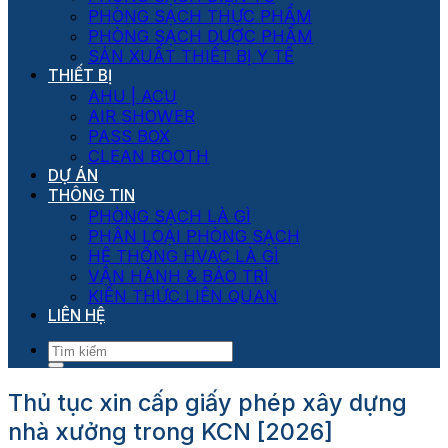
PHÒNG SẠCH THỰC PHẨM
PHÒNG SẠCH DƯỢC PHẨM
SẢN XUẤT THIẾT BỊ Y TẾ
THIẾT BỊ
AHU | ACU
AIR SHOWER
PASS BOX
CLEAN BOOTH
DỰ ÁN
THÔNG TIN
PHÒNG SẠCH LÀ GÌ
PHÂN LOẠI PHÒNG SẠCH
HỆ THỐNG HVAC LÀ GÌ
VẬN HÀNH & BẢO TRÌ
KIẾN THỨC LIÊN QUAN
LIÊN HỆ
Thủ tục xin cấp giấy phép xây dựng
nhà xưởng trong KCN [2026]