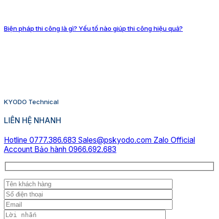
Biện pháp thi công là gì? Yếu tố nào giúp thi công hiệu quả?
KYODO Technical
LIÊN HỆ NHANH
Hotline 0777.386.683
Sales@pskyodo.com
Zalo Official
Account
Bảo hành 0966.692.683