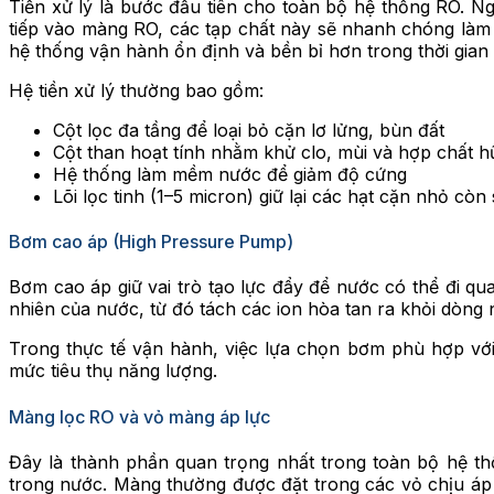
Tiền xử lý là bước đầu tiên cho toàn bộ hệ thống RO. 
tiếp vào màng RO, các tạp chất này sẽ nhanh chóng làm tắ
hệ thống vận hành ổn định và bền bỉ hơn trong thời gian 
Hệ tiền xử lý thường bao gồm:
Cột lọc đa tầng để loại bỏ cặn lơ lửng, bùn đất
Cột than hoạt tính nhằm khử clo, mùi và hợp chất h
Hệ thống làm mềm nước để giảm độ cứng
Lõi lọc tinh (1–5 micron) giữ lại các hạt cặn nhỏ còn s
Bơm cao áp (High Pressure Pump)
Bơm cao áp giữ vai trò tạo lực đẩy để nước có thể đi q
nhiên của nước, từ đó tách các ion hòa tan ra khỏi dòng
Trong thực tế vận hành, việc lựa chọn bơm phù hợp với
mức tiêu thụ năng lượng.
Màng lọc RO và vỏ màng áp lực
Đây là thành phần quan trọng nhất trong toàn bộ hệ th
trong nước. Màng thường được đặt trong các vỏ chịu áp 