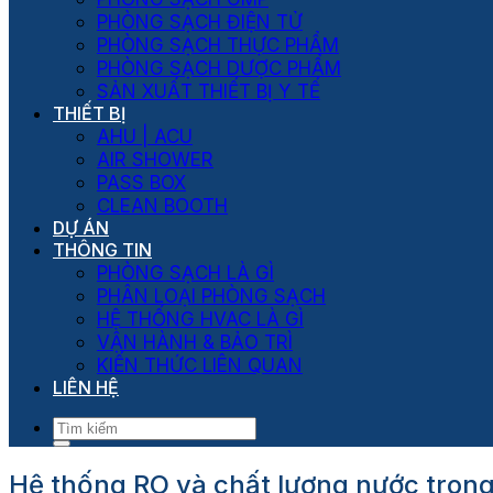
PHÒNG SẠCH ĐIỆN TỬ
PHÒNG SẠCH THỰC PHẨM
PHÒNG SẠCH DƯỢC PHẨM
SẢN XUẤT THIẾT BỊ Y TẾ
THIẾT BỊ
AHU | ACU
AIR SHOWER
PASS BOX
CLEAN BOOTH
DỰ ÁN
THÔNG TIN
PHÒNG SẠCH LÀ GÌ
PHÂN LOẠI PHÒNG SẠCH
HỆ THỐNG HVAC LÀ GÌ
VẬN HÀNH & BẢO TRÌ
KIẾN THỨC LIÊN QUAN
LIÊN HỆ
Hệ thống RO và chất lượng nước tro