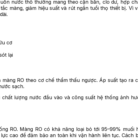
Nguồn nước thô thường mang theo cặn bẩn, clo dư, hợp ch
c màng, giảm hiệu suất và rút ngắn tuổi thọ thiết bị. Vì v
dài.
ữu cơ
ót lại
ua màng RO theo cơ chế thẩm thấu ngược. Áp suất tạo ra c
 nước sạch.
 chất lượng nước đầu vào và công suất hệ thống ảnh hưở
ống RO. Màng RO có khả năng loại bỏ tới 95–99% muối hòa
lực cao để đảm bảo an toàn khi vận hành liên tục. Cách 