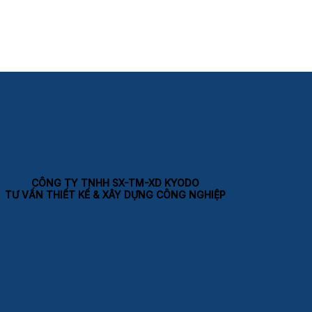
CÔNG TY TNHH SX-TM-XD KYODO
TƯ VẤN THIẾT KẾ & XÂY DỰNG CÔNG NGHIỆP