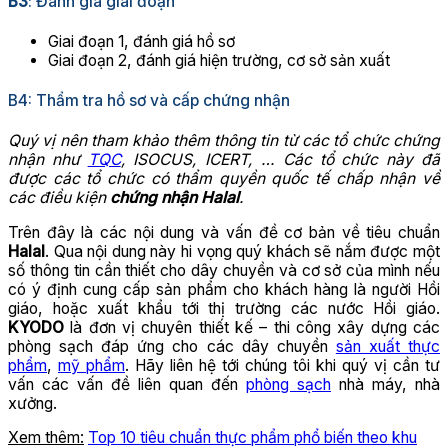
B3
: Đánh giá giai đoạn
Giai đoạn 1, đánh giá hồ sơ
Giai đoạn 2, đánh giá hiện trường, cơ sở sản xuất
B4: Thẩm tra hồ sơ và cấp chứng nhận
Quý vị nên tham khảo thêm thông tin từ các tổ chức chứng
nhận như
TQC
, ISOCUS, ICERT, … Các tổ chức này đã
được các tổ chức có thẩm quyền quốc tế chấp nhận về
các điều kiện
chứng nhận Halal
.
Trên đây là các nội dung và vấn đề cơ bản về tiêu chuẩn
Halal
. Qua nội dung này hi vọng quý khách sẽ nắm được một
số thông tin cần thiết cho dây chuyền và cơ sở của mình nếu
có ý định cung cấp sản phẩm cho khách hàng là người Hồi
giáo, hoặc xuất khẩu tới thị trường các nước Hồi giáo.
KYODO
là đơn vị chuyên thiết kế – thi công xây dựng các
phòng sạch đáp ứng cho các dây chuyền
sản xuất thực
phẩm
,
mỹ phẩm
. Hãy liên hệ tới chúng tôi khi quý vị cần tư
vấn các vấn đề liên quan đến
phòng sạch
nhà máy, nhà
xưởng.
Xem thêm:
Top 10 tiêu chuẩn thực phẩm phổ biến theo khu