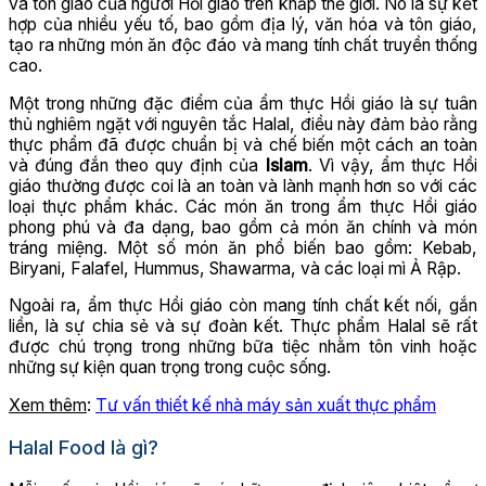
và tôn giáo của người Hồi giáo trên khắp thế giới. Nó là sự kết
hợp của nhiều yếu tố, bao gồm địa lý, văn hóa và tôn giáo,
tạo ra những món ăn độc đáo và mang tính chất truyền thống
cao.
Một trong những đặc điểm của ẩm thực Hồi giáo là sự tuân
thủ nghiêm ngặt với nguyên tắc Halal, điều này đảm bảo rằng
thực phẩm đã được chuẩn bị và chế biến một cách an toàn
và đúng đắn theo quy định của
Islam
. Vì vậy, ẩm thực Hồi
giáo thường được coi là an toàn và lành mạnh hơn so với các
loại thực phẩm khác. Các món ăn trong ẩm thực Hồi giáo
phong phú và đa dạng, bao gồm cả món ăn chính và món
tráng miệng. Một số món ăn phổ biến bao gồm: Kebab,
Biryani, Falafel, Hummus, Shawarma, và các loại mì Ả Rập.
Ngoài ra, ẩm thực Hồi giáo còn mang tính chất kết nối, gắn
liền, là sự chia sẻ và sự đoàn kết. Thực phẩm Halal sẽ rất
được chú trọng trong những bữa tiệc nhằm tôn vinh hoặc
những sự kiện quan trọng trong cuộc sống.
Xem thêm
:
Tư vấn thiết kế nhà máy sản xuất thực phẩm
Halal Food là gì?