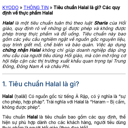
KYODO
»
THÔNG TIN
»
Tiêu chuẩn Halal là gì? Các quy
định về thực phẩm Halal
Halal
là một tiêu chuẩn tuân thủ theo luật
Sharia
của Hồi
giáo, quy định rõ về những gì được phép và không được
phép trong thực phẩm và đồ uống. Tiêu chuẩn này bao
gồm các yêu cầu nghiêm ngặt về nguồn gốc nguyên liệu,
quy trình giết mổ, chế biến và bảo quản. Việc áp dụng
chứng nhận Halal
không chỉ giúp doanh nghiệp đáp ứng
nhu cầu của người tiêu dùng Hồi giáo, mà còn mở rộng cơ
hội tiếp cận các thị trường xuất khẩu quan trọng tại Trung
Đông, Đông Nam Á và châu Phi.
1. Tiêu chuẩn Halal là gì?
Halal
(ḥalāl) Có nguồn gốc từ tiếng Ả Rập, có ý nghĩa là “sự
cho phép, hợp pháp”. Trái nghĩa với Halal là “Haram – Bị cấm,
không được phép”.
Tiêu chuẩn
Halal
là tiêu chuẩn bao gồm các quy định, thể
hiện sự phù hợp dành cho các khách hàng, người tiêu dùng
thực phẩm là người Hồi giáo (theo đạo Hồi).