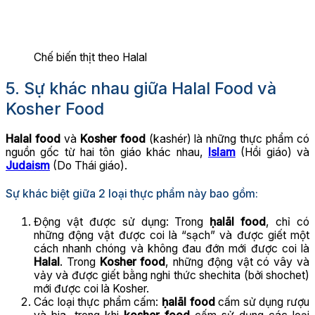
Chế biến thịt theo Halal
5. Sự khác nhau giữa Halal Food và
Kosher Food
Halal food
và
Kosher food
(kashér) là những thực phẩm có
nguồn gốc từ hai tôn giáo khác nhau,
Islam
(Hồi giáo) và
Judaism
(Do Thái giáo).
Sự khác biệt giữa 2 loại thực phẩm này bao gồm:
Động vật được sử dụng: Trong
ḥalāl
food
, chỉ có
những động vật được coi là “sạch” và được giết một
cách nhanh chóng và không đau đớn mới được coi là
Halal
. Trong
Kosher food
, những động vật có vây và
vảy và được giết bằng nghi thức shechita (bởi shochet)
mới được coi là Kosher.
Các loại thực phẩm cấm:
ḥalāl food
cấm sử dụng rượu