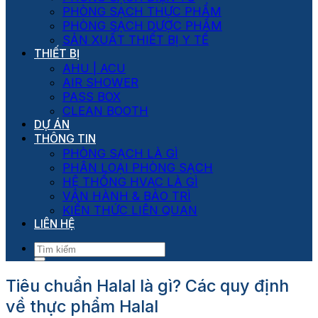
PHÒNG SẠCH THỰC PHẨM
PHÒNG SẠCH DƯỢC PHẨM
SẢN XUẤT THIẾT BỊ Y TẾ
THIẾT BỊ
AHU | ACU
AIR SHOWER
PASS BOX
CLEAN BOOTH
DỰ ÁN
THÔNG TIN
PHÒNG SẠCH LÀ GÌ
PHÂN LOẠI PHÒNG SẠCH
HỆ THỐNG HVAC LÀ GÌ
VẬN HÀNH & BẢO TRÌ
KIẾN THỨC LIÊN QUAN
LIÊN HỆ
Tiêu chuẩn Halal là gì? Các quy định
về thực phẩm Halal