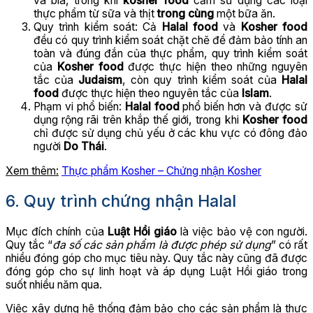
và bia, trong khi
kosher food
cấm sử dụng các loại
thực phẩm từ sữa và thịt
trong cùng
một bữa ăn.
Quy trình kiểm soát: Cả
Halal food
và
Kosher food
đều có quy trình kiểm soát chặt chẽ để đảm bảo tính an
toàn và đúng đắn của thực phẩm, quy trình kiểm soát
của
Kosher food
được thực hiện theo những nguyên
tắc của
Judaism
, còn quy trình kiểm soát của
Halal
food
được thực hiện theo nguyên tắc của
Islam
.
Phạm vi phổ biến:
Halal food
phổ biến hơn và được sử
dụng rộng rãi trên khắp thế giới, trong khi
Kosher food
chỉ được sử dụng chủ yếu ở các khu vực có đông đảo
người
Do Thái
.
Xem thêm:
Thực phẩm Kosher –
Chứng nhận Kosher
6. Quy trình chứng nhận Halal
Mục đích chính của
Luật Hồi giáo
là việc bảo vệ con người.
Quy tắc “
đa số các sản phẩm là được phép sử dụng
” có rất
nhiều đóng góp cho mục tiêu này. Quy tắc này cũng đã được
đóng góp cho sự linh hoạt và áp dụng Luật Hồi giáo trong
suốt nhiều năm qua.
Việc xây dựng hệ thống đảm bảo cho các sản phẩm là thực