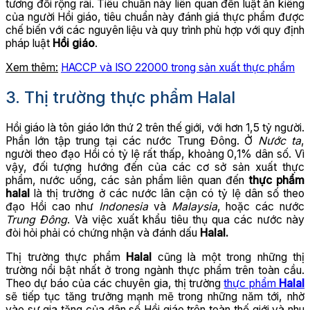
tương đối rộng rãi. Tiêu chuẩn này liên quan đến luật ăn kiêng
của người Hồi giáo, tiêu chuẩn này đánh giá thực phẩm được
chế biến với các nguyên liệu và quy trình phù hợp với quy định
pháp luật
Hồi giáo
.
Xem thêm:
HACCP và ISO 22000 trong sản xuất thực phẩm
3. Thị trường thực phẩm Halal
Hồi giáo là tôn giáo lớn thứ 2 trên thế giới, với hơn 1,5 tỷ người.
Phần lớn tập trung tại các nước Trung Đông. Ở
Nước ta
,
người theo đạo Hồi có tỷ lệ rất thấp, khoảng 0,1% dân số. Vì
vậy, đối tượng hướng đến của các cơ sở sản xuất thực
phẩm, nước uống, các sản phẩm liên quan đến
thực phẩm
halal
là thị trường ở các nước lân cận có tỷ lệ dân số theo
đạo Hồi cao như
Indonesia
và
Malaysia
, hoặc các nước
Trung Đông
. Và việc xuất khẩu tiêu thụ qua các nước này
đòi hỏi phải có chứng nhận và đánh dấu
Halal.
Thị trường thực phẩm
Halal
cũng là một trong những thị
trường nổi bật nhất ở trong ngành thực phẩm trên toàn cầu.
Theo dự báo của các chuyên gia, thị trường
thực phẩm
Halal
sẽ tiếp tục tăng trưởng mạnh mẽ trong những năm tới, nhờ
vào sự gia tăng của dân số Hồi giáo trên toàn thế giới và nhu