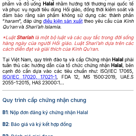
phẩm và đồ uống
Halal
nhằm hướng tới thương mại quốc tế
và phục vụ nguời tiêu dùng Hồi giáo, đồng thời kiểm soát và
đảm bảo rằng sản phẩm không sử dụng các thành phần
“
haram
”, đáp ứng
điều kiện sản xuất
theo yêu cầu của
Kinh
Qu’ran
và
Shari’ah Islamia
.
*Luật
Shariah
là một bộ luật và các quy tắc trong đời sống
hàng ngày của người Hồi giáo. Luật
Shari’ah
dựa trên các
cách diễn đạt và giải thích của Kinh Qu’ran.
Tại Việt Nam, quy trình đào tạ và cấp Chứng nhận
Halal
phải
tuân thủ các hướng dẫn của tổ chức chứng nhận
Halal
, bên
cạnh đó cần dựa vào các tiêu chuẩn như: ISO/IEC 17065,
ISO/IEC 17020, 17021-1
, FDA 12, MS 1500:2019, UAE.S
2055-1:2015, HAS 23000:1…
Quy trình cấp chứng nhận chung
B1
: Nộp đơn đăng ký chứng nhận Halal
B2
: Báo giá và ký kết hợp đồng