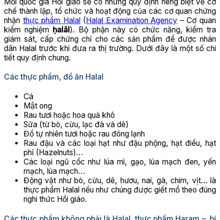
Mỗi quốc gia Hồi giáo sẽ có những quy định riêng biệt về cơ
chế thành lập, tổ chức và hoạt động của các cơ quan chứng
nhận
thực phẩm Halal
(
Halal Examination Agency
– Cơ quan
kiểm nghiệm
ḥalāl
). Bộ phận này có chức năng, kiểm tra
giám sát, cấp chứng chỉ cho các sản phẩm để được nhán
dãn Halal trước khi đưa ra thị trường. Dưới đây là một số chi
tiết quy định chung.
Các thực phẩm, đồ ăn Halal
Cá
Mật ong
Rau tươi hoặc hoa quả khô
Sữa (từ bò, cừu, lạc đà và dê)
Đồ tự nhiên tươi hoặc rau đông lạnh
Rau đậu và các loại hạt như đậu phộng, hạt điều, hạt
phỉ (Hazelnuts)…
Các loại ngũ cốc như lúa mì, gạo, lúa mạch đen, yến
mạch, lúa mạch…
Động vật như bò, cừu, dê, hươu, nai, gà, chim, vịt… là
thực phẩm Halal nếu như chúng được giết mổ theo đúng
nghi thức Hồi giáo.
Các thực phẩm không phải là Halal, thực phẩm Haram – bị