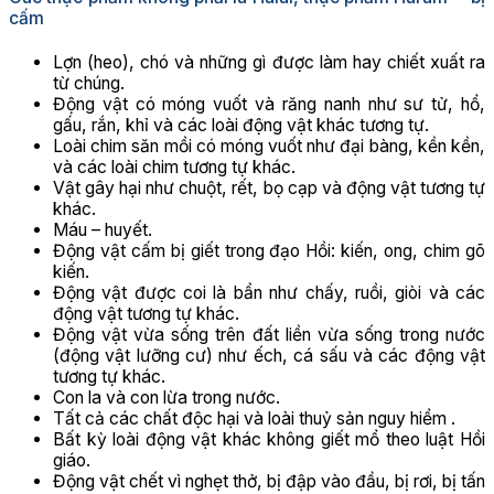
cấm
Lợn (heo), chó và những gì được làm hay chiết xuất ra
từ chúng.
Động vật có móng vuốt và răng nanh như sư tử, hổ,
gấu, rắn, khỉ và các loài động vật khác tương tự.
Loài chim săn mồi có móng vuốt như đại bàng, kền kền,
và các loài chim tương tự khác.
Vật gây hại như chuột, rết, bọ cạp và động vật tương tự
khác.
Máu – huyết.
Động vật cấm bị giết trong đạo Hồi: kiến, ong, chim gõ
kiến.
Động vật được coi là bẩn như chấy, ruồi, giòi và các
động vật tương tự khác.
Động vật vừa sống trên đất liền vừa sống trong nước
(động vật lưỡng cư) như ếch, cá sấu và các động vật
tương tự khác.
Con la và con lừa trong nước.
Tất cả các chất độc hại và loài thuỷ sản nguy hiểm .
Bất kỳ loài động vật khác không giết mổ theo luật Hồi
giáo.
Động vật chết vì nghẹt thở, bị đập vào đầu, bị rơi, bị tấn