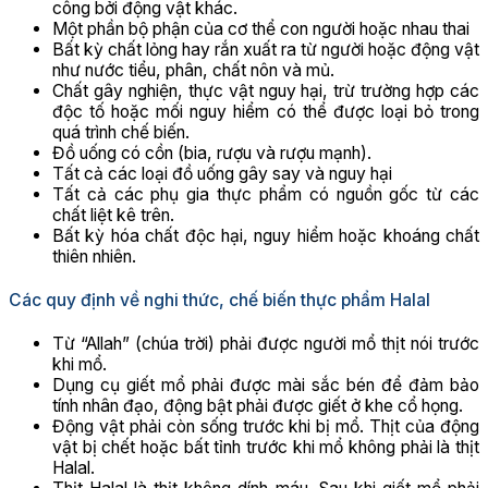
công bởi động vật khác.
Một phần bộ phận của cơ thể con người hoặc nhau thai
Bất kỳ chất lỏng hay rắn xuất ra từ người hoặc động vật
như nước tiểu, phân, chất nôn và mủ.
Chất gây nghiện, thực vật nguy hại, trừ trường hợp các
độc tố hoặc mối nguy hiểm có thể được loại bỏ trong
quá trình chế biến.
Đồ uống có cồn (bia, rượu và rượu mạnh).
Tất cả các loại đồ uống gây say và nguy hại
Tất cả các phụ gia thực phẩm có nguồn gốc từ các
chất liệt kê trên.
Bất kỳ hóa chất độc hại, nguy hiểm hoặc khoáng chất
thiên nhiên.
Các quy định về nghi thức, chế biến thực phẩm Halal
Từ “Allah” (chúa trời) phải được người mổ thịt nói trước
khi mổ.
Dụng cụ giết mổ phải được mài sắc bén để đảm bảo
tính nhân đạo, động bật phải được giết ở khe cổ họng.
Động vật phải còn sống trước khi bị mổ. Thịt của động
vật bị chết hoặc bất tỉnh trước khi mổ không phải là thịt
Halal.