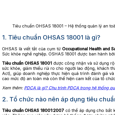
Tiêu chuẩn OHSAS 18001 – Hệ thống quản lý an to
1. Tiêu chuẩn OHSAS 18001 là gì?
OHSAS là viết tắt của cụm từ
Occupational Health and S
Sức khỏe nghề nghiệp. OSHAS 18001 được ban hành bởi V
Tiêu chuẩn OHSAS 18001
được công nhận và sử dụng rộng
sức khỏe, giảm thiểu rủi ro cho người lao động, khách 
Act), giúp doanh nghiệp thực hiện quá trình đánh giá và
cao mức độ an toàn mà còn thể hiện cam kết của tổ chức 
Xem thêm:
PDCA là gì? Chu trình PDCA trong hệ thống qu
2. Tổ chức nào nên áp dụng tiêu chu
Tiêu chuẩn OHSAS 18001:2007
có thể áp dụng cho bất k