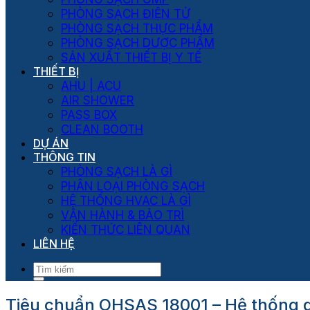
PHÒNG SẠCH ĐIỆN TỬ
PHÒNG SẠCH THỰC PHẨM
PHÒNG SẠCH DƯỢC PHẨM
SẢN XUẤT THIẾT BỊ Y TẾ
THIẾT BỊ
AHU | ACU
AIR SHOWER
PASS BOX
CLEAN BOOTH
DỰ ÁN
THÔNG TIN
PHÒNG SẠCH LÀ GÌ
PHÂN LOẠI PHÒNG SẠCH
HỆ THỐNG HVAC LÀ GÌ
VẬN HÀNH & BẢO TRÌ
KIẾN THỨC LIÊN QUAN
LIÊN HỆ
Tiêu chuẩn OHSAS 18001 – Hệ thống q