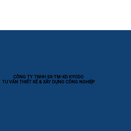
CÔNG TY TNHH SX-TM-XD KYODO
TƯ VẤN THIẾT KẾ & XÂY DỰNG CÔNG NGHIỆP