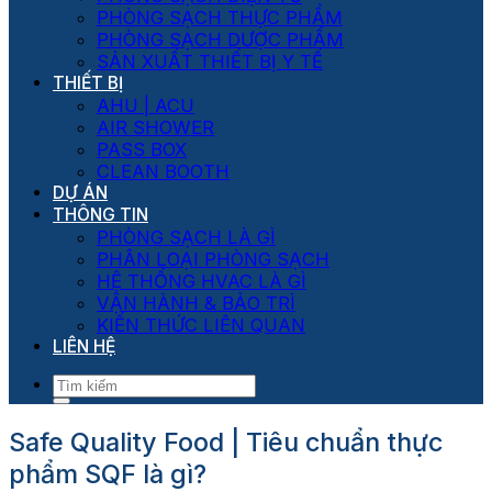
PHÒNG SẠCH THỰC PHẨM
PHÒNG SẠCH DƯỢC PHẨM
SẢN XUẤT THIẾT BỊ Y TẾ
THIẾT BỊ
AHU | ACU
AIR SHOWER
PASS BOX
CLEAN BOOTH
DỰ ÁN
THÔNG TIN
PHÒNG SẠCH LÀ GÌ
PHÂN LOẠI PHÒNG SẠCH
HỆ THỐNG HVAC LÀ GÌ
VẬN HÀNH & BẢO TRÌ
KIẾN THỨC LIÊN QUAN
LIÊN HỆ
Safe Quality Food | Tiêu chuẩn thực
phẩm SQF là gì?