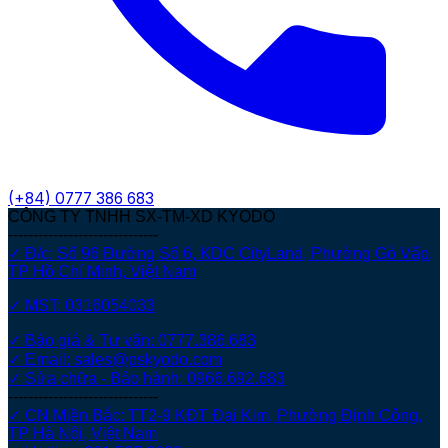
(+84)
0777 386 683
CÔNG TY TNHH SX-TM-XD KYODO
------------------------------
✓ Đ/c: Số 96 Đường Số 6, KDC CityLand, Phường Gò Vấp,
TP Hồ Chí Minh, Việt Nam
✓ MST: 0316054033
✓ Báo giá & Tư vấn: 0777.386.683
✓ Email: sales@pskyodo.com
✓ Sửa chữa - Bảo hành: 0966.692.683
------------------------------
✓ CN Miền Bắc: TT2-9 KĐT Đại Kim, Phường Định Công,
TP Hà Nội, Việt Nam