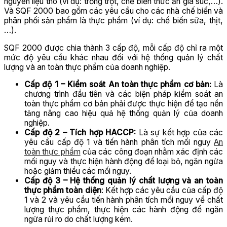
nguyên liệu thô (ví dụ: trồng trọt, chế biến thức ăn gia súc,…).
Và SQF 2000 bao gồm các yêu cầu cho các nhà chế biến và
phân phối sản phẩm là thực phẩm (ví dụ: chế biến sữa, thịt,
…).
SQF 2000 được chia thành 3 cấp độ, mỗi cấp độ chỉ ra một
mức độ yêu cầu khác nhau đối với hệ thống quản lý chất
lượng và an toàn thực phẩm của doanh nghiệp.
Cấp độ 1 – Kiểm soát An toàn thực phẩm cơ bản:
Là
chương trình đầu tiên và các biện pháp kiểm soát an
toàn thực phẩm cơ bản phải được thực hiện để tạo nền
tảng nâng cao hiệu quả hệ thống quản lý của doanh
nghiệp.
Cấp độ 2 –
Tích hợp HACCP:
Là sự kết hợp của các
yêu cầu cấp độ 1 và tiến hành phân tích mối nguy
An
toàn thực phẩm
của các công đoạn nhằm xác định các
mối nguy và thực hiện hành động để loại bỏ, ngăn ngừa
hoặc giảm thiểu các mối nguy.
Cấp độ 3 – Hệ thống quản lý chất lượng và an toàn
thực phẩm toàn diện
: Kết hợp các yêu cầu của cấp độ
1 và 2 và yêu cầu tiến hành phân tích mối nguy về chất
lượng thực phẩm, thực hiện các hành động để ngăn
ngừa rủi ro do chất lượng kém.