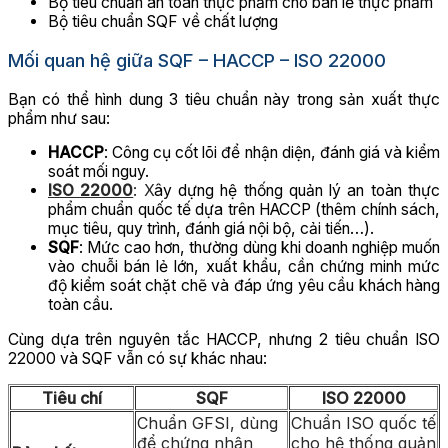
Bộ tiêu chuẩn an toàn thực phẩm cho bán lẻ thực phẩm
Bộ tiêu chuẩn SQF về chất lượng
Mối quan hệ giữa SQF – HACCP – ISO 22000
Bạn có thể hình dung 3 tiêu chuẩn này trong sản xuất thực
phẩm như sau:
HACCP
: Công cụ cốt lõi để nhận diện, đánh giá và kiểm
soát mối nguy.
ISO 22000
: X
ây dựng hệ thống quản lý an toàn thực
phẩm chuẩn quốc tế dựa trên HACCP (thêm chính sách,
mục tiêu, quy trình, đánh giá nội bộ, cải tiến…).
SQF
: Mức cao hơn, thường dùng khi doanh nghiệp muốn
vào chuỗi bán lẻ lớn, xuất khẩu, cần chứng minh mức
độ kiểm soát chặt chẽ và đáp ứng yêu cầu khách hàng
toàn cầu.
Cùng dựa trên nguyên tắc HACCP, nhưng 2 tiêu chuẩn ISO
22000 và SQF vẫn có sự khác nhau:
Tiêu chí
SQF
ISO 22000
Chuẩn GFSI, dùng
Chuẩn ISO quốc tế
để chứng nhận
cho hệ thống quản