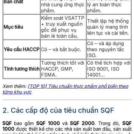
Bản chất
nhà cung ứng thực
lý an toàn thực
phẩm.
phẩm.
Kiểm soát VSATTP
Thiết lập hệ thống
+ truy xuất nguồn
Mục tiêu
quản lý mang tính
gốc để phục vụ
liên tục và cải tiến.
bán lẻ toàn cầu.
Có – và áp dụng
Yêu cầu HACCP
Có – và bắt buộc.
theo nguyên tắc
ISO.
Tương thích tốt với
Có thể tích hợp với
Tính tương thích
HACCP, GMP,
ISO 9001, ISO
FSMA.
14001…
Xem thêm:
[TOP 10] Tiêu chuẩn thực phẩm phổ biến theo
từng khu vực
2. Các cấp độ của tiêu chuẩn SQF
SQF
bao gồm
SQF
1000
và
SQF
2000
. Trong đó,
SQF
1000
được thiết kế cho các nhà sản xuất ban đầu, sản xuất