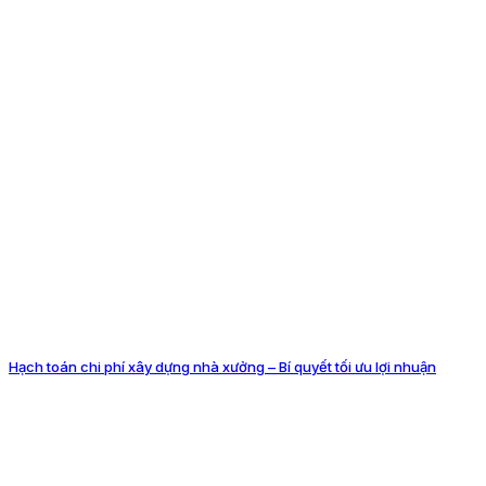
Hạch toán chi phí xây dựng nhà xưởng – Bí quyết tối ưu lợi nhuận