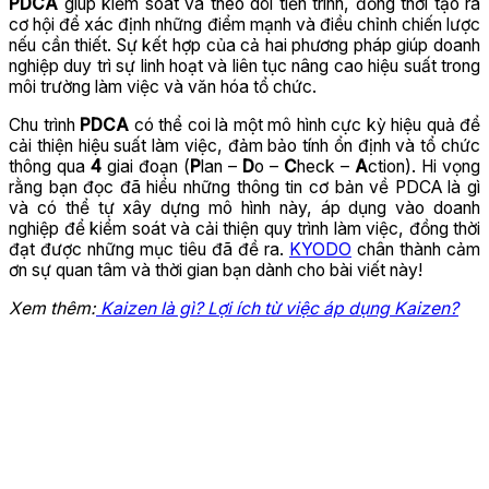
PDCA
giúp kiểm soát và theo dõi tiến trình, đồng thời tạo ra
cơ hội để xác định những điểm mạnh và điều chỉnh chiến lược
nếu cần thiết. Sự kết hợp của cả hai phương pháp giúp doanh
nghiệp duy trì sự linh hoạt và liên tục nâng cao hiệu suất trong
môi trường làm việc và văn hóa tổ chức.
Chu trình
PDCA
có thể coi là một mô hình cực kỳ hiệu quả để
cải thiện hiệu suất làm việc, đảm bảo tính ổn định và tổ chức
thông qua
4
giai đoạn (
P
lan –
D
o –
C
heck –
A
ction). Hi vọng
rằng bạn đọc đã hiểu những thông tin cơ bản về PDCA là gì
và có thể tự xây dựng mô hình này, áp dụng vào doanh
nghiệp để kiểm soát và cải thiện quy trình làm việc, đồng thời
đạt được những mục tiêu đã đề ra.
KYODO
chân thành cảm
ơn sự quan tâm và thời gian bạn dành cho bài viết này!
Xem thêm:
Kaizen là gì? Lợi ích từ việc áp dụng Kaizen?