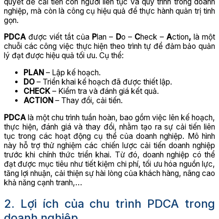
quyết để cải tiến con người liên tục và quy trình trong doanh
nghiệp, mà còn là công cụ hiệu quả để thực hành quản trị tinh
gọn.
PDCA
được viết tắt của
P
lan –
D
o –
C
heck –
A
ction
,
là một
chuỗi các công việc thực hiện theo trình tự để đảm bảo quản
lý đạt được hiệu quả tối ưu. Cụ thể:
PLAN
– Lập kế hoạch.
DO
– Triển khai kế hoạch đã được thiết lập.
CHECK
– Kiểm tra và đánh giá kết quả.
ACTION
– Thay đổi, cải tiến.
PDCA
là một chu trình tuần hoàn, bao gồm việc lên kế hoạch,
thực hiện, đánh giá và thay đổi, nhằm tạo ra sự cải tiến liên
tục trong các hoạt động cụ thể của doanh nghiệp. Mô hình
này hỗ trợ thử nghiệm các chiến lược cải tiến doanh nghiệp
trước khi chính thức triển khai. Từ đó, doanh nghiệp có thể
đạt được mục tiêu như tiết kiệm chi phí, tối ưu hóa nguồn lực,
tăng lợi nhuận, cải thiện sự hài lòng của khách hàng, nâng cao
khả năng cạnh tranh,…
2. Lợi ích của chu trình PDCA trong
doanh nghiệp