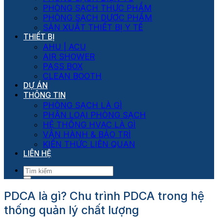
PHÒNG SẠCH THỰC PHẨM
PHÒNG SẠCH DƯỢC PHẨM
SẢN XUẤT THIẾT BỊ Y TẾ
THIẾT BỊ
AHU | ACU
AIR SHOWER
PASS BOX
CLEAN BOOTH
DỰ ÁN
THÔNG TIN
PHÒNG SẠCH LÀ GÌ
PHÂN LOẠI PHÒNG SẠCH
HỆ THỐNG HVAC LÀ GÌ
VẬN HÀNH & BẢO TRÌ
KIẾN THỨC LIÊN QUAN
LIÊN HỆ
PDCA là gì? Chu trình PDCA trong hệ
thống quản lý chất lượng