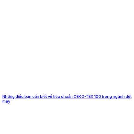
Những điều bạn cần biết về tiêu chuẩn OEKO-TEX 100 trong ngành dệt
may