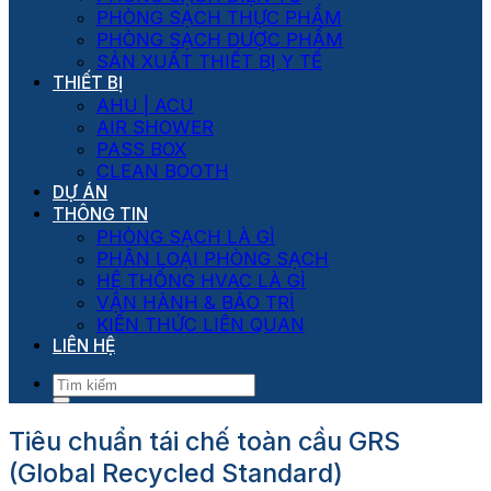
PHÒNG SẠCH THỰC PHẨM
PHÒNG SẠCH DƯỢC PHẨM
SẢN XUẤT THIẾT BỊ Y TẾ
THIẾT BỊ
AHU | ACU
AIR SHOWER
PASS BOX
CLEAN BOOTH
DỰ ÁN
THÔNG TIN
PHÒNG SẠCH LÀ GÌ
PHÂN LOẠI PHÒNG SẠCH
HỆ THỐNG HVAC LÀ GÌ
VẬN HÀNH & BẢO TRÌ
KIẾN THỨC LIÊN QUAN
LIÊN HỆ
Tiêu chuẩn tái chế toàn cầu GRS
(Global Recycled Standard)