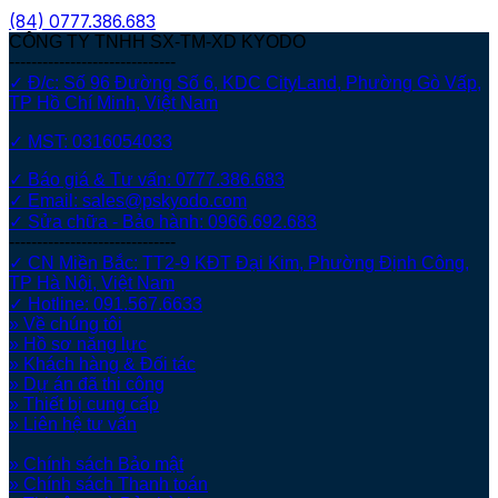
(84)
0777.386.683
CÔNG TY TNHH SX-TM-XD KYODO
------------------------------
✓ Đ/c: Số 96 Đường Số 6, KDC CityLand, Phường Gò Vấp,
TP Hồ Chí Minh, Việt Nam
✓ MST: 0316054033
✓ Báo giá & Tư vấn: 0777.386.683
✓ Email: sales@pskyodo.com
✓ Sửa chữa - Bảo hành: 0966.692.683
------------------------------
✓ CN Miền Bắc: TT2-9 KĐT Đại Kim, Phường Định Công,
TP Hà Nội, Việt Nam
✓ Hotline: 091.567.6633
» Về chúng tôi
» Hồ sơ năng lực
» Khách hàng & Đối tác
» Dự án đã thi công
» Thiết bị cung cấp
» Liên hệ tư vấn
» Chính sách Bảo mật
» Chính sách Thanh toán