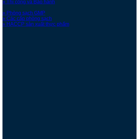
» Thi công và Bảo hành
» Phòng sạch GMP
» Các cấp phòng sạch
» HACCP sản xuất thực phẩm