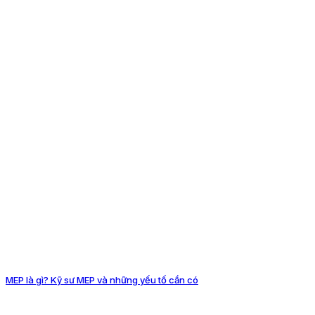
MEP là gì? Kỹ sư MEP và những yếu tố cần có