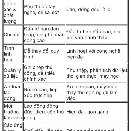
chính
Phụ thuộc tay
xác &
Cao, đồng đều, ít lỗi
nghề, dễ sai sót
chất
lượng
Đầu tư ban đầu
Đầu tư ban đầu cao, chi
Chi phí
thấp, chi phí nhân
phí vận hành thấp
công cao
Tính
Dễ thay đổi quy
Linh hoạt với công nghệ
linh
trình
hiện đại
hoạt
Ghi chép thủ
Quản lý
Thu thập, phân tích dữ liệu
công, dễ thiếu
dữ liệu
thời gian thực, máy học
chính xác
An toàn
An toàn cao, máy móc
Rủi ro cao, tiếp
lao
thay thế con người làm
xúc trực tiếp
động
việc
Môi
Lao động đông
trường
đúc, điều kiện thủ
Hiện đại, gọn gàng
làm việc
công
Các ứng