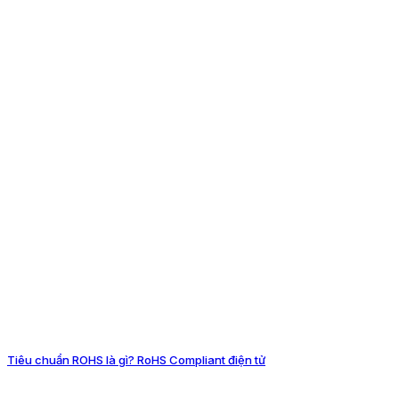
Tiêu chuẩn ROHS là gì? RoHS Compliant điện tử