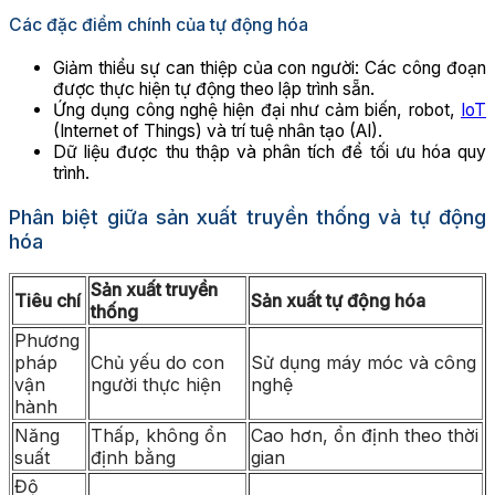
Các đặc điểm chính của tự động hóa
Giảm thiểu sự can thiệp của con người: Các công đoạn
được thực hiện tự động theo lập trình sẵn.
Ứng dụng công nghệ hiện đại như cảm biến, robot,
IoT
(Internet of Things) và trí tuệ nhân tạo (AI).
Dữ liệu được thu thập và phân tích để tối ưu hóa quy
trình.
Phân biệt giữa sản xuất truyền thống và tự động
hóa
Sản xuất truyền
Tiêu chí
Sản xuất tự động hóa
thống
Phương
pháp
Chủ yếu do con
Sử dụng máy móc và công
vận
người thực hiện
nghệ
hành
Năng
Thấp, không ổn
Cao hơn, ổn định theo thời
suất
định bằng
gian
Độ