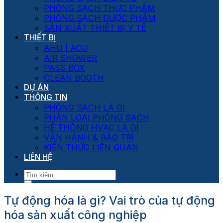
PHÒNG SẠCH THỰC PHẨM
PHÒNG SẠCH DƯỢC PHẨM
SẢN XUẤT THIẾT BỊ Y TẾ
THIẾT BỊ
AHU | ACU
AIR SHOWER
PASS BOX
CLEAN BOOTH
DỰ ÁN
THÔNG TIN
PHÒNG SẠCH LÀ GÌ
PHÂN LOẠI PHÒNG SẠCH
HỆ THỐNG HVAC LÀ GÌ
VẬN HÀNH & BẢO TRÌ
KIẾN THỨC LIÊN QUAN
LIÊN HỆ
Tự động hóa là gì? Vai trò của tự động
hóa sản xuất công nghiệp