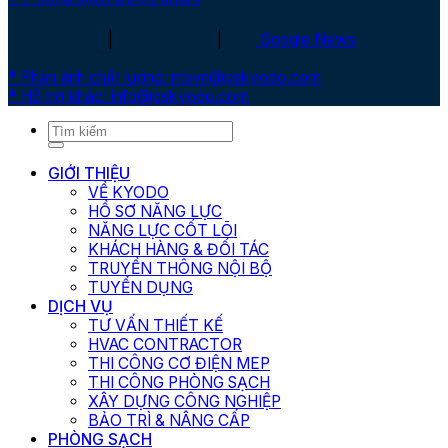
|
|
Google News
* Phản ánh chất lượng: ntsvn@pskyodo.com
* Hỗ trợ khác: info@pskyodo.com
GIỚI THIỆU
VỀ KYODO
HỒ SƠ NĂNG LỰC
NĂNG LỰC CỐT LÕI
KHÁCH HÀNG & ĐỐI TÁC
TRUYỀN THÔNG NỘI BỘ
TUYỂN DỤNG
DỊCH VỤ
TƯ VẤN THIẾT KẾ
HVAC CONTRACTOR
THI CÔNG CƠ ĐIỆN MEP
THI CÔNG PHÒNG SẠCH
XÂY DỰNG CÔNG NGHIỆP
BẢO TRÌ & NÂNG CẤP
PHÒNG SẠCH