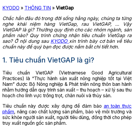
KYODO
»
THÔNG TIN
»
VietGap
Chắc hẳn đâu đó trong đời sống hằng ngày, chúng ta từng
nghe khái niệm hàng VietGap, rau VietGAP, … Vậy
VietGAP là gì? Thường quy định cho các nhóm ngành, sản
phẩm nào? Quy trình chứng nhận tiêu chuẩn VietGap ra
sao? Ở nội dung sau
KYODO
xin trình bày cơ bản về tiêu
chuẩn này để quý bạn đọc được nắm bắt chi tiết hơn.
1. Tiêu chuẩn VietGAP là gì?
Tiêu chuẩn VietGAP (Vietnamese Good Agricultural
Practices) là “Thực hành sản xuất nông nghiệp tốt tại Việt
Nam” được Bộ Nông nghiệp & Phát triển nông thôn ban hành
nhằm hướng dẫn quy trình sản xuất – thu hoạch – xử lý sau thu
hoạch cho lĩnh vực trồng trọt, chăn nuôi và thủy sản.
Tiêu chuẩn này được xây dựng để đảm bảo
an toàn thực
phẩm
, nâng cao chất lượng sản phẩm, bảo vệ môi trường và
sức khỏe người sản xuất, người tiêu dùng, đồng thời cho phép
truy xuất nguồn gốc sản phẩm.