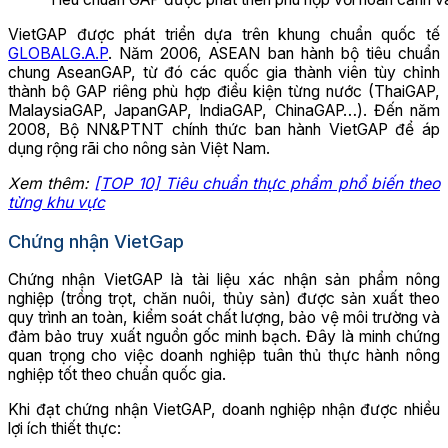
VietGAP được phát triển dựa trên khung chuẩn quốc tế
GLOBALG.A.P
. Năm 2006, ASEAN ban hành bộ tiêu chuẩn
chung AseanGAP, từ đó các quốc gia thành viên tùy chỉnh
thành bộ GAP riêng phù hợp điều kiện từng nước (ThaiGAP,
MalaysiaGAP, JapanGAP, IndiaGAP, ChinaGAP…). Đến năm
2008, Bộ NN&PTNT chính thức ban hành VietGAP để áp
dụng rộng rãi cho nông sản Việt Nam.
Xem thêm:
[TOP 10] Tiêu chuẩn thực phẩm phổ biến theo
từng khu vực
Chứng nhận VietGap
Chứng nhận VietGAP là tài liệu xác nhận sản phẩm nông
nghiệp (trồng trọt, chăn nuôi, thủy sản) được sản xuất theo
quy trình an toàn, kiểm soát chất lượng, bảo vệ môi trường và
đảm bảo truy xuất nguồn gốc minh bạch. Đây là minh chứng
quan trọng cho việc doanh nghiệp tuân thủ thực hành nông
nghiệp tốt theo chuẩn quốc gia.
Khi đạt chứng nhận VietGAP, doanh nghiệp nhận được nhiều
lợi ích thiết thực: