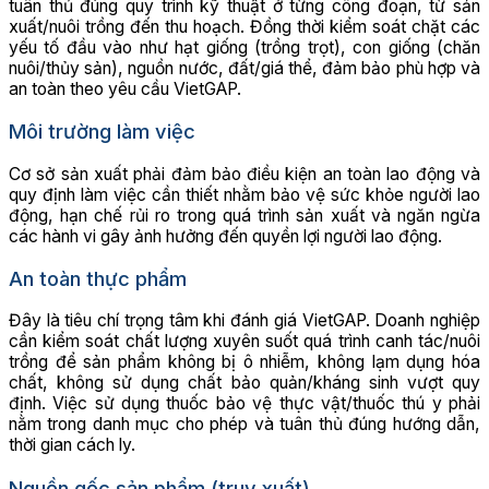
tuân thủ đúng quy trình kỹ thuật ở từng công đoạn, từ sản
xuất/nuôi trồng đến thu hoạch. Đồng thời kiểm soát chặt các
yếu tố đầu vào như hạt giống (trồng trọt), con giống (chăn
nuôi/thủy sản), nguồn nước, đất/giá thể, đảm bảo phù hợp và
an toàn theo yêu cầu VietGAP.
Môi trường làm việc
Cơ sở sản xuất phải đảm bảo điều kiện an toàn lao động và
quy định làm việc cần thiết nhằm bảo vệ sức khỏe người lao
động, hạn chế rủi ro trong quá trình sản xuất và ngăn ngừa
các hành vi gây ảnh hưởng đến quyền lợi người lao động.
An toàn thực phẩm
Đây là tiêu chí trọng tâm khi đánh giá VietGAP. Doanh nghiệp
cần kiểm soát chất lượng xuyên suốt quá trình canh tác/nuôi
trồng để sản phẩm không bị ô nhiễm, không lạm dụng hóa
chất, không sử dụng chất bảo quản/kháng sinh vượt quy
định. Việc sử dụng thuốc bảo vệ thực vật/thuốc thú y phải
nằm trong danh mục cho phép và tuân thủ đúng hướng dẫn,
thời gian cách ly.
Nguồn gốc sản phẩm (truy xuất)