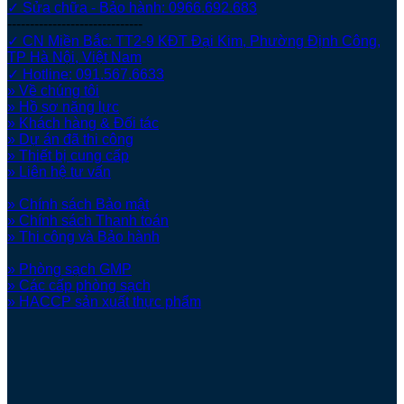
✓ Sửa chữa - Bảo hành: 0966.692.683
------------------------------
✓ CN Miền Bắc: TT2-9 KĐT Đại Kim, Phường Định Công,
TP Hà Nội, Việt Nam
✓ Hotline: 091.567.6633
» Về chúng tôi
» Hồ sơ năng lực
» Khách hàng & Đối tác
» Dự án đã thi công
» Thiết bị cung cấp
» Liên hệ tư vấn
» Chính sách Bảo mật
» Chính sách Thanh toán
» Thi công và Bảo hành
» Phòng sạch GMP
» Các cấp phòng sạch
» HACCP sản xuất thực phẩm