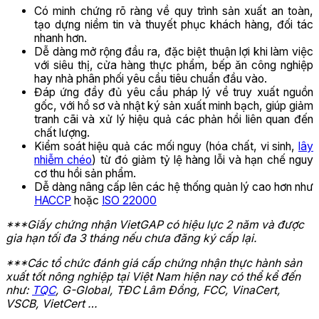
Có minh chứng rõ ràng về quy trình sản xuất an toàn,
tạo dựng niềm tin và thuyết phục khách hàng, đối tác
nhanh hơn.
Dễ dàng mở rộng đầu ra, đặc biệt thuận lợi khi làm việc
với siêu thị, cửa hàng thực phẩm, bếp ăn công nghiệp
hay nhà phân phối yêu cầu tiêu chuẩn đầu vào.
Đáp ứng đầy đủ yêu cầu pháp lý về truy xuất nguồn
gốc, với hồ sơ và nhật ký sản xuất minh bạch, giúp giảm
tranh cãi và xử lý hiệu quả các phản hồi liên quan đến
chất lượng.
Kiểm soát hiệu quả các mối nguy (hóa chất, vi sinh,
lây
nhiễm chéo
) từ đó giảm tỷ lệ hàng lỗi và hạn chế nguy
cơ thu hồi sản phẩm.
Dễ dàng nâng cấp lên các hệ thống quản lý cao hơn như
HACCP
hoặc
ISO 22000
***Giấy chứng nhận VietGAP có hiệu lực 2 năm và được
gia hạn tối đa 3 tháng nếu chưa đăng ký cấp lại.
***Các tổ chức đánh giá cấp chứng nhận thực hành sản
xuất tốt nông nghiệp tại Việt Nam hiện nay có thể kể đến
như:
TQC
, G-Global, TĐC Lâm Đồng, FCC, VinaCert,
VSCB, VietCert …