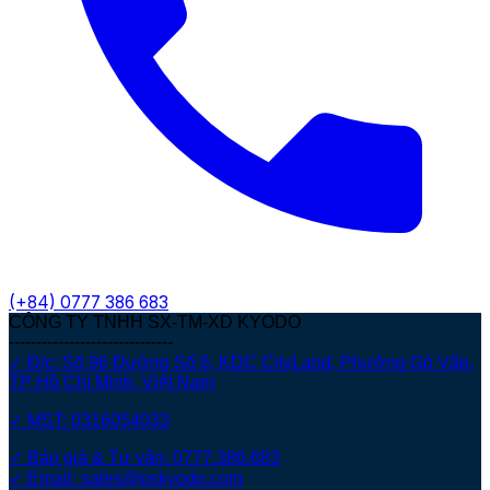
(+84)
0777 386 683
CÔNG TY TNHH SX-TM-XD KYODO
------------------------------
✓ Đ/c: Số 96 Đường Số 6, KDC CityLand, Phường Gò Vấp,
TP Hồ Chí Minh, Việt Nam
✓ MST: 0316054033
✓ Báo giá & Tư vấn: 0777.386.683
✓ Email: sales@pskyodo.com