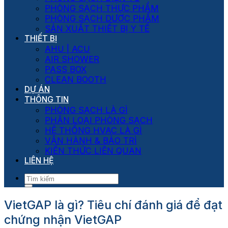
PHÒNG SẠCH THỰC PHẨM
PHÒNG SẠCH DƯỢC PHẨM
SẢN XUẤT THIẾT BỊ Y TẾ
THIẾT BỊ
AHU | ACU
AIR SHOWER
PASS BOX
CLEAN BOOTH
DỰ ÁN
THÔNG TIN
PHÒNG SẠCH LÀ GÌ
PHÂN LOẠI PHÒNG SẠCH
HỆ THỐNG HVAC LÀ GÌ
VẬN HÀNH & BẢO TRÌ
KIẾN THỨC LIÊN QUAN
LIÊN HỆ
VietGAP là gì? Tiêu chí đánh giá để đạt
chứng nhận VietGAP